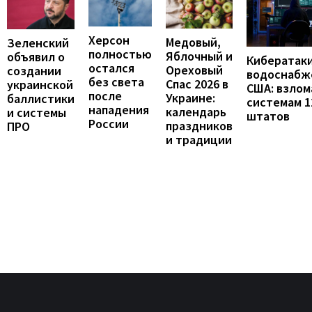
Херсон
Медовый,
Зеленский
полностью
Яблочный и
объявил о
Кибератаки
остался
Ореховый
создании
водоснабж
без света
Спас 2026 в
украинской
США: взло
после
Украине:
баллистики
системам 1
нападения
календарь
и системы
штатов
России
праздников
ПРО
и традиции