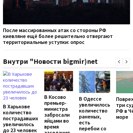
После массированных атак со стороны РФ
киевляне ещё более решительно отвергают
территориальные уступки: опрос
Внутри "Новости bigmir)net
В Косово
В Одессе
Повре
премьер-
увеличилось
три су
В Харькове
министра
количество
РФ в Ч
количество
забросали
раненых,
море
пострадавших
яйцами во
есть
увеличилось
время
перебои со
до 23 человек
заседания