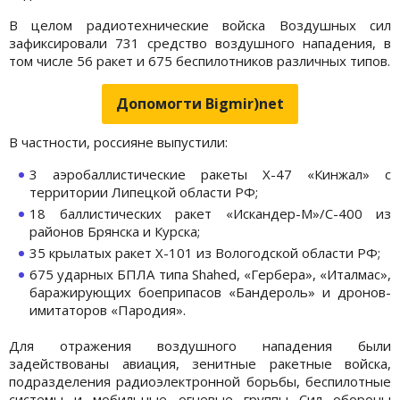
В целом радиотехнические войска Воздушных сил
зафиксировали 731 средство воздушного нападения, в
том числе 56 ракет и 675 беспилотников различных типов.
Допомогти Bigmir)net
В частности, россияне выпустили:
3 аэробаллистические ракеты Х-47 «Кинжал» с
территории Липецкой области РФ;
18 баллистических ракет «Искандер-М»/С-400 из
районов Брянска и Курска;
35 крылатых ракет Х-101 из Вологодской области РФ;
675 ударных БПЛА типа Shahed, «Гербера», «Италмас»,
баражирующих боеприпасов «Бандероль» и дронов-
имитаторов «Пародия».
Для отражения воздушного нападения были
задействованы авиация, зенитные ракетные войска,
подразделения радиоэлектронной борьбы, беспилотные
системы и мобильные огневые группы Сил обороны