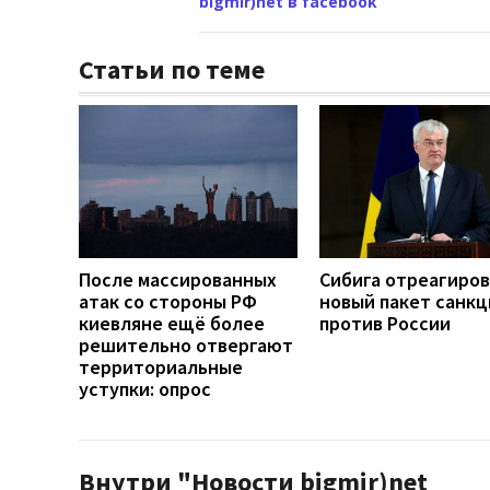
bigmir)net в facebook
Статьи по теме
После массированных
Сибига отреагиров
атак со стороны РФ
новый пакет санкц
киевляне ещё более
против России
решительно отвергают
территориальные
уступки: опрос
Внутри "Новости bigmir)net