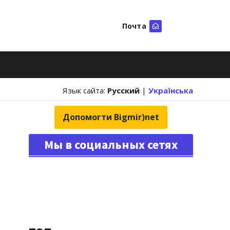
Почта
Искать
Язык сайта:
Русский
|
Українська
Допомогти Bigmir)net
Мы в социальных сетях