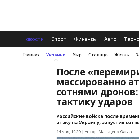
Новости
Спорт
Финансы
Авто
Техн
Главная
Украина
Мир
Столица
Жизнь
Х
После «перемир
массированно а
сотнями дронов:
тактику ударов
Российские войска после време
атаку на Украину, запустив сотн
14 мая, 10:30
|
Автор: Мальцева Ольга