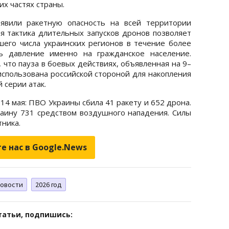
их частях страны.
вили ракетную опасность на всей территории
ая тактика длительных запусков дронов позволяет
шего числа украинских регионов в течение более
ь давление именно на гражданское население.
 что пауза в боевых действиях, объявленная на 9–
использована российской стороной для накопления
 серии атак.
14 мая: ПВО Украины сбила 41 ракету и 652 дрона.
раину 731 средством воздушного нападения. Силы
тника.
е нас в Google.News
овости
2026 год
татьи, подпишись: