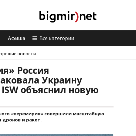
о
Афиша
Все категории
орошие новости
ия» Россия
таковала Украину
 ISW объяснил новую
нного «перемирия» совершили масштабную
и дронов и ракет.