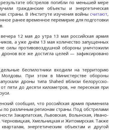
 результате обстрелов погибли по меньшей мере
лучили гражданские объекты и энергетическая
нах страны. В Институте изучения войны
считают
,
енное ранее временное перемирие для подготовки
в.
вечера 12 мая до утра 13 мая российская армия
тников, а уже днём 13 мая количество запущенных
кие силы противовоздушной обороны уничтожили
 дронов все же достигла целей — зафиксировано
тдельные беспилотники входили на территорию
 Молдовы. При этом в Министерстве обороны
запускали дроны типа Shahed вблизи белорусско-
 от пяти до десяти километров, не пересекая при
руси.
нский сообщил, что российская армия применила
ры по различным регионам страны. Под обстрелами
ности Закарпатская, Львовская, Волынская, Ивано-
, Черновицкая, Хмельницкая и Житомирская. Также
кварталам, энергетическим объектам и другой