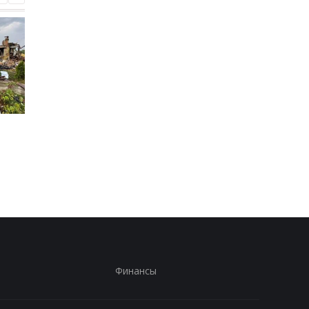
Испания объявила о
Россияне нанесли у
пограничном контроле
дроном по локомоти
для путешественников
поезда Сумы-Киев
из Италии
Финансы