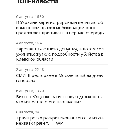
ТОП-новости
6 августа, 16:30
В Украине зарегистрировали петицию об
изменении правил мобилизации: кого
предлагают призывать в первую очередь
4 августа, 16:45
Зарезал 17-летнюю девушку, а потом сел
ужинать: жуткие подробности убийства в
Киевской области
2 августа, 22:18
СМИ: В ресторане в Москве погибла дочь
генерала
6 августа, 13:20
Виктор Ющенко занял новую должность:
что известно о его назначении
6 августа, 08:55
Трамп резко раскритиковал Хегсета из-за
нехватки ракет, — WP