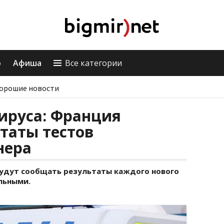
о
Афиша
Все категории
орошие новости
ируса: Франция
таты тестов
нера
будут сообщать результаты каждого нового
льными.