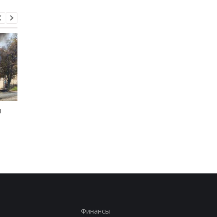
и
Зеленский рассказал о
Россияне изменили
разговоре с Вучичем
отношение к войне -
опрос
Финансы