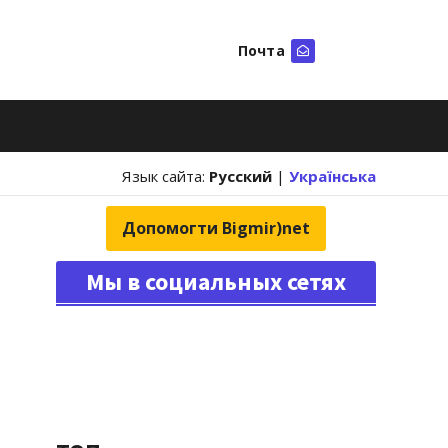
Почта
Искать
Язык сайта:
Русский
|
Українська
Допомогти Bigmir)net
Мы в социальных сетях