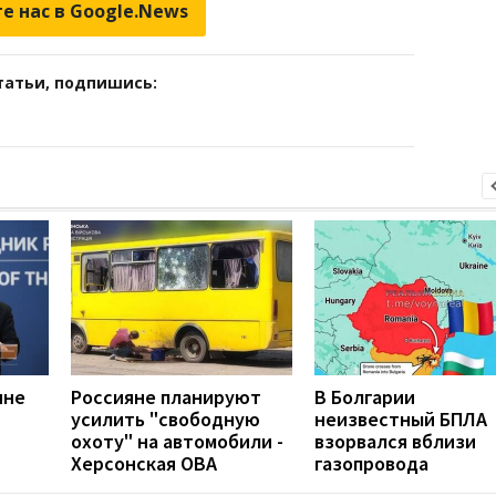
е нас в Google.News
татьи, подпишись:
ине
Россияне планируют
В Болгарии
усилить "свободную
неизвестный БПЛА
охоту" на автомобили -
взорвался вблизи
Херсонская ОВА
газопровода