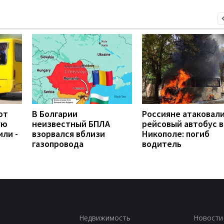
ют
В Болгарии
Россияне атаковал
ую
неизвестный БПЛА
рейсовый автобус в
или -
взорвался вблизи
Никополе: погиб
газопровода
водитель
Недвижимость
Новости