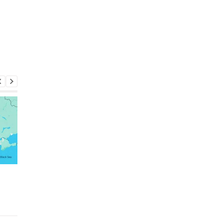
Россияне атаковали
Зеленский рассказал
рейсовый автобус в
разговоре с Вучичем
Никополе: погиб
водитель