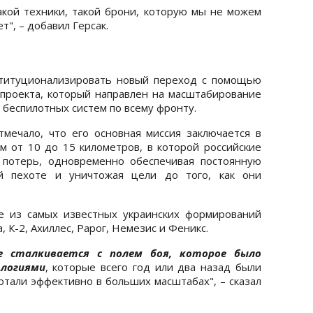
акой техники, такой брони, которую мы не можем
т", – добавил Герсак.
ституционализировать новый переход с помощью
проекта, который направлен на масштабирование
беспилотных систем по всему фронту.
мечало, что его основная миссия заключается в
 от 10 до 15 километров, в которой российские
 потерь, одновременно обеспечивая постоянную
й пехоте и уничтожая цели до того, как они
е из самых известных украинских формирований
 К-2, Ахиллес, Рарог, Немезис и Феникс.
ие сталкивается с полем боя, которое было
ологиями
, которые всего год или два назад были
отали эффективно в больших масштабах", – сказал