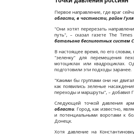
Точки давления россиян
Первое направление, где враг сейч
области, в частности, район Гул
"Они хотят перерезать направлени
путь", – сказал газете The Time
батальона беспилотных систем С
В настоящее время, по его словам,
"зеленку" для перемещения пех
мотоциклах или квадроциклах. О
подготовили эти подходы заранее.
"Какими бы группами они ни двига
как появились зеленые насаждения
переходы и маршруты", – добавил Г
Следующей точкой давления ар
области
. Город, как известно, явл
и потенциальными воротами к бо
Донецк.
Хотя давление на Константиновку