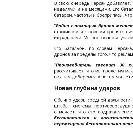
В свою очередь Герсак добавляет,
неделями, а не месяцами. Его бат
батареи, частоты и боеприпасы, чт
"
Война с помощью дронов меняет
сталкиваемся с новыми препятстви
их радарами. Мы постоянно изучаем 
Его батальон, по словам Герсака
дронов за пределы того, что рекла
"
Производитель говорит 30 к
рассчитывает, что мы пролетим ма
них там доберемся. А потом мы лети
Новая глубина ударов
Обычно удары средней дальности н
штабы, системы противовоздушн
отмечает, что его подразделени
беспилотников и логистическ
перемещения беспилотников-пере