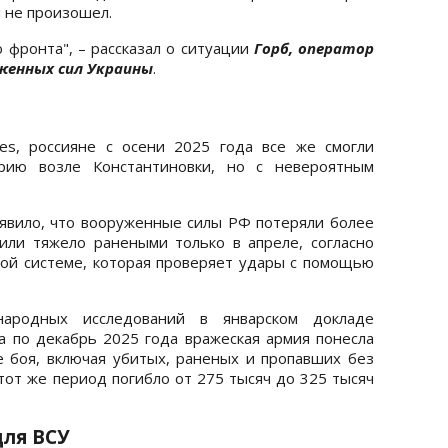
 не произошел.
 фронта", – рассказал о ситуации
Горб, оператор
женных сил Украины
.
es, россияне с осени 2025 года все же смогли
орию возле Константиновки, но с невероятным
явило, что вооруженные силы РФ потеряли более
ли тяжело ранеными только в апреле, согласно
кой системе, которая проверяет удары с помощью
народных исследований в январском докладе
да по декабрь 2025 года вражеская армия понесла
е боя, включая убитых, раненых и пропавших без
 тот же период погибло от 275 тысяч до 325 тысяч
для ВСУ