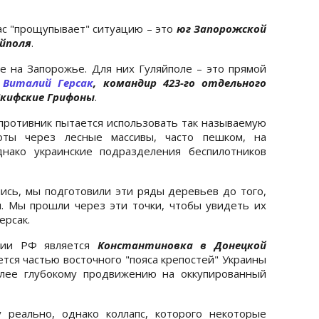
ас "прощупывает" ситуацию – это
юг Запорожской
яйполя
.
е на Запорожье. Для них Гуляйполе – это прямой
s
Виталий Герсак
, командир
423-го отдельного
кифские Грифоны
.
 противник пытается использовать так называемую
оты через лесные массивы, часто пешком, на
днако украинские подразделения беспилотников
лись, мы подготовили эти ряды деревьев до того,
. Мы прошли через эти точки, чтобы увидеть их
ерсак.
мии РФ является
Константиновка в Донецкой
яется частью восточного "пояса крепостей" Украины
лее глубокому продвижению на оккупированный
 реально, однако коллапс, которого некоторые