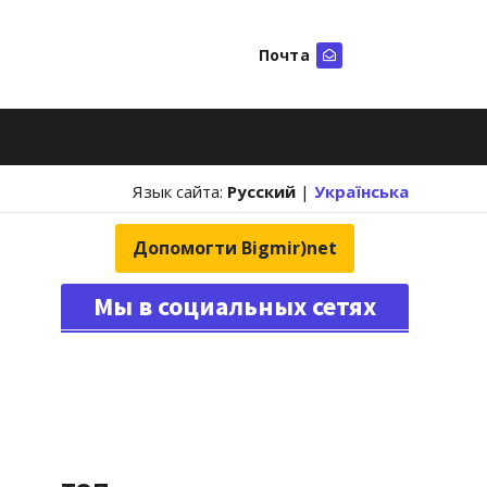
Почта
Искать
Язык сайта:
Русский
|
Українська
Допомогти Bigmir)net
Мы в социальных сетях