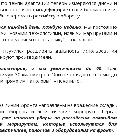
 что темпы адаптации теперь измеряются днями и
альон постоянно модифицирует свои беспилотники,
обы опережать российскую оборону.
ся каждый день, каждую неделю
. Мы постоянно
ями, новыми технологиями, новыми маршрутами и
это и меняем свою тактику", – сказал он.
, научился расширять дальность использования
мируют производители.
илометров, а мы увеличиваем до 60
. Враг
ксимум 30 километров. Они не ожидают, что мы до
м прямо им на головы", – пояснил он.
а линии фронта направлены на вражеские склады,
ой обороны и логистические маршруты. Герсак
е
уже наносит удары по российским командам
им маршрутам, которые используются для
хватчиков, пилотов и оборудования на фронт
.