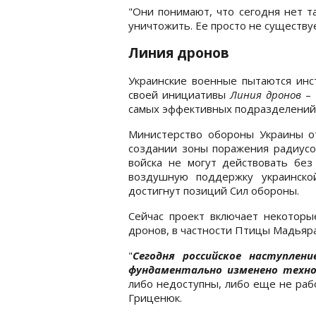
"Они понимают, что сегодня нет т
уничтожить. Ее просто не существуе
Линия дронов
Украинские военные пытаются ин
своей инициативы
Линия дронов
– 
самых эффективных подразделений 
Министерство обороны Украины от
создании зоны поражения радиусом
войска не могут действовать без
воздушную поддержку украинско
достигнут позиций Сил обороны.
Сейчас проект включает некоторы
дронов, в частности Птицы Мадьяра,
"
Сегодня российское наступлен
фундаментально изменено техн
либо недоступны, либо еще не раб
Гриценюк.