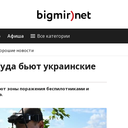
о
Афиша
Все категории
орошие новости
Куда бьют украинские
ют зоны поражения беспилотниками и
а.