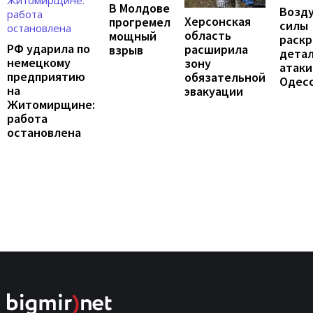
В Молдове
Возд
Херсонская
прогремел
силы
область
мощный
раск
РФ ударила по
расширила
взрыв
дета
немецкому
зону
атаки
предприятию
обязательной
Одес
на
эвакуации
Житомирщине:
работа
остановлена