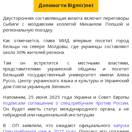
Допомогти Bigmir)net
Двусторонняя составляющая визита включит переговоры
Сыбиги с молдавским коллегой Михаилом Попшой и
региональную поездку.
Как отмечается, глава МИД впервые посетит город
Бельцы на севере Молдовы, где украинцы составляют
около 30% жителей региона.
Там он встретится с местными властями,
представителями украинской общины и посетит
Бельцкий государственный университет имени Алека
Руссо, Центр украинского языка и культуры и Украинский
дом Союза украинцев
Заповит
.
Напомним, 25 июня 2025 года Украина и Совет Европы
подписали соглашение о спецтрибунале против России
.
Он будет иметь статус международного органа, а не
гибридной или национальной институции.
В ОП заявляли, что ожидают официального
запуска
Спецтрибунала уже в 2027 году
. Процесс его создания