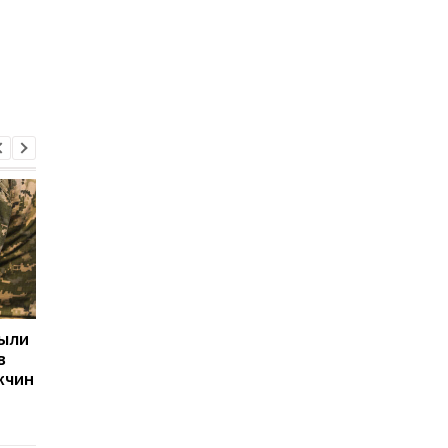
рыли
Две трети российских
Ким Чен Ын получил 
в
регионов платят
млрд долларов
жчин
вербовщикам
благодаря войне Ро
контрактников
против Украины, —
Bloomberg