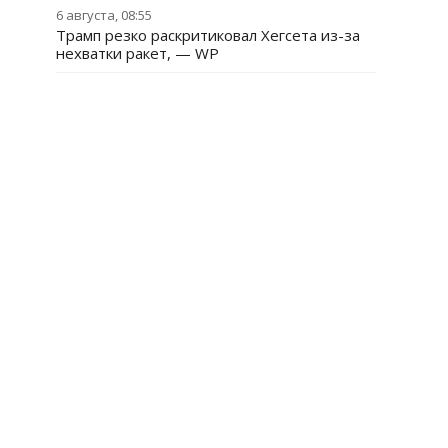
6 августа, 08:55
Трамп резко раскритиковал Хегсета из-за
нехватки ракет, — WP