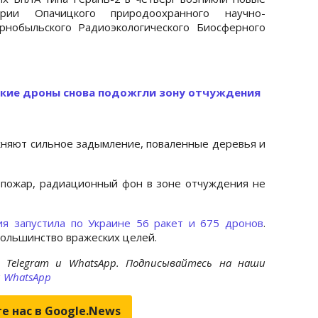
рии Опачицкого природоохранного научно-
рнобыльского Радиоэкологического Биосферного
ские дроны снова подожгли зону отчуждения
няют сильное задымление, поваленные деревья и
 пожар, радиационный фон в зоне отчуждения не
ия запустила по Украине 56 ракет и 675 дронов
.
ольшинство вражеских целей.
 Telegram и WhatsApp. Подписывайтесь на наши
и
WhatsApp
е нас в Google.News