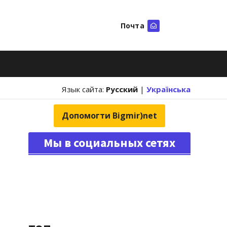
Почта
Искать
Язык сайта:
Русский
|
Українська
Допомогти Bigmir)net
Мы в социальных сетях