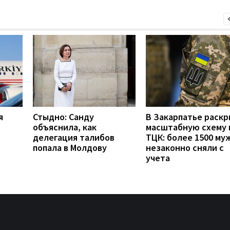
я
Стыдно: Санду
В Закарпатье раск
объяснила, как
масштабную схему 
делегация талибов
ТЦК: более 1500 му
попала в Молдову
незаконно сняли с
учета