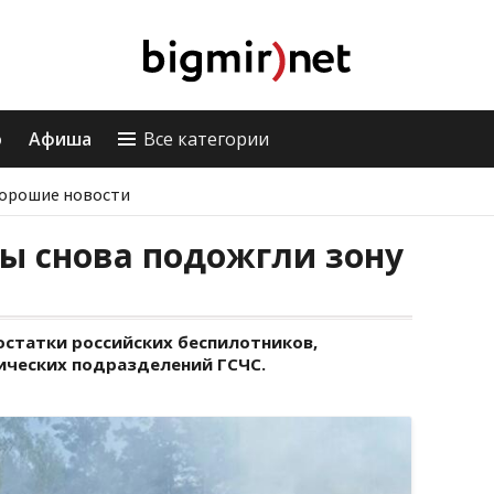
о
Афиша
Все категории
орошие новости
ы снова подожгли зону
остатки российских беспилотников,
ических подразделений ГСЧС.