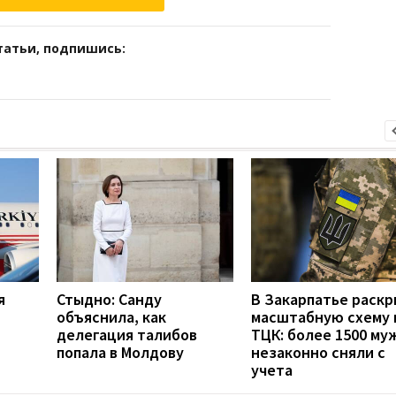
татьи, подпишись:
я
Стыдно: Санду
В Закарпатье раск
объяснила, как
масштабную схему 
делегация талибов
ТЦК: более 1500 му
попала в Молдову
незаконно сняли с
учета