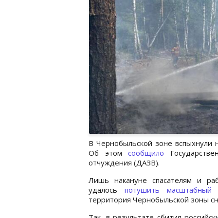
В Чернобыльской зоне вспыхнули н
Об этом
сообщило
Государстве
отчуждения (ДАЗВ).
Лишь накануне спасателям и ра
удалось
потушить масштабный 
территория Чернобыльской зоны сн
Так, в результате сбития российс