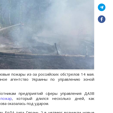
овые пожары из-за российских обстрелов 14 мая.
нное агентство Украины по управлению зоной
ботникам предприятий сферы управления ДАЗВ
пожар
, который длился несколько дней, как
ова оказалась под ударом.
ких БпЛА типа Герань-2 в четверг возникли новые