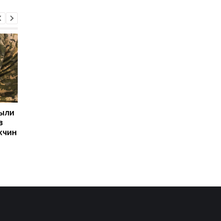
рыли
Две трети российских
Ким Чен Ын получил 
в
регионов платят
млрд долларов
жчин
вербовщикам
благодаря войне Ро
контрактников
против Украины, —
Bloomberg