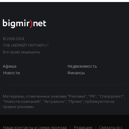
© 2000-2024,
ТОВ «КЕПРЕЙТ ПАРТНЕРС»".
Все права защищены.
Афиша
Недвижимость
Новости
Финансы
Материалы, отмеченные знаками "Реклама", "PR", "Спецпроект",
"Новости компаний", "Актуально", "Промо", публикуются на
правах рекламы.
Наши контакты и схема проезда
|
Редакция
|
Связаться с