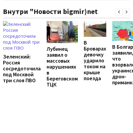
Внутри "Новости bigmir)net
В
В Болга
Броварах
Лубинец
заявили
девочку
заявил о
Зеленский:
что
ударило
массовых
Россия
взорвал
током на
нарушениях
сосредоточила
украинс
крыше
в
под Москвой
дрон-
поезда
Береговском
три слоя ПВО
приманк
ТЦК