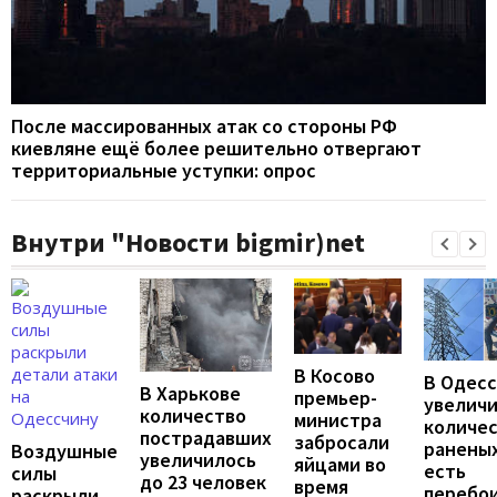
После массированных атак со стороны РФ
киевляне ещё более решительно отвергают
территориальные уступки: опрос
Внутри "Новости bigmir)net
В Косово
В Одес
В Харькове
премьер-
увелич
количество
министра
количе
пострадавших
забросали
раненых
Воздушные
увеличилось
яйцами во
есть
силы
до 23 человек
время
перебои
раскрыли