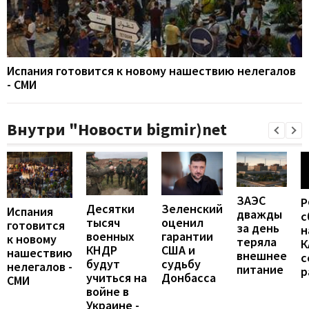
Испания готовится к новому нашествию нелегалов
- СМИ
Внутри "Новости bigmir)net
ЗАЭС
Р
Десятки
Зеленский
Испания
дважды
с
тысяч
оценил
готовится
за день
н
военных
гарантии
к новому
теряла
К
КНДР
США и
нашествию
внешнее
с
будут
судьбу
нелегалов -
питание
р
учиться на
Донбасса
СМИ
войне в
Украине -