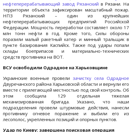
нефтеперерабатывающий завод Рязанский
в Рязани. На
территории объекта зафиксирован масштабный пожар.
НПЗ Рязанский – один из крупнейших
нефтеперерабатывающих предприятий Российской
Федерации. Мощность переработки составляет около 17
млн тонн нефти в год. Кроме того, Силы обороны
поразили малый ракетный катер и минный тральщик в
пункте базирования Каспийск. Также под удары попали
склады боеприпасов и материально-технических
средств противника на ВОТ.
ВСУ освободили Одрадное на Харьковщине
Украинские военные провели
зачистку села Одрадное
Двуречанского района Харьковской области и вернули его
вместе с прилегающей местностью под свой контроль. Об
этом сообщила 129 отдельная тяжелая
механизированная бригада. Указано, что наши
подразделения провели штурмовые действия, нанесли
противнику огневое поражение и выбили его из
лесополос, укрепленных позиций и опорных пунктов.
Удар по Киеву: завершена поисковая операция