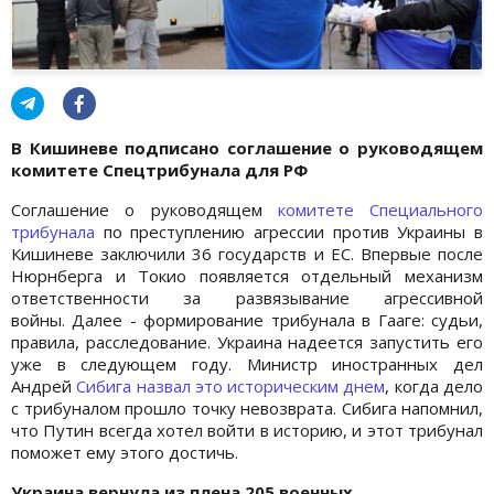
В Кишиневе подписано соглашение о руководящем
комитете Спецтрибунала для РФ
Соглашение о руководящем
комитете Специального
трибунала
по преступлению агрессии против Украины в
Кишиневе заключили 36 государств и ЕС. Впервые после
Нюрнберга и Токио появляется отдельный механизм
ответственности за развязывание агрессивной
войны. Далее - формирование трибунала в Гааге: судьи,
правила, расследование. Украина надеется запустить его
уже в следующем году. Министр иностранных дел
Андрей
Сибига назвал это историческим днем
, когда дело
с трибуналом прошло точку невозврата. Сибига напомнил,
что Путин всегда хотел войти в историю, и этот трибунал
поможет ему этого достичь.
Украина вернула из плена 205 военных