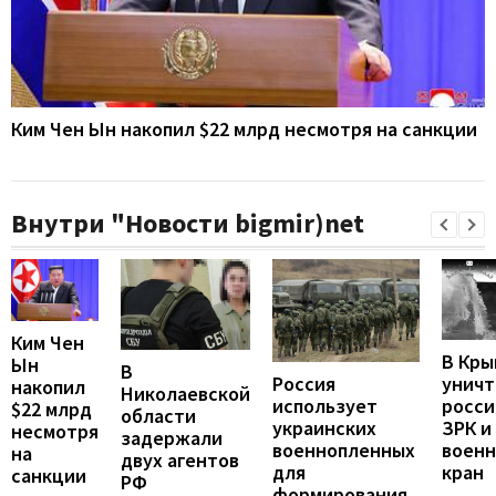
Ким Чен Ын накопил $22 млрд несмотря на санкции
Внутри "Новости bigmir)net
Ким Чен
В Кры
Ын
В
унич
Россия
накопил
Николаевской
росси
использует
$22 млрд
области
ЗРК и
украинских
несмотря
задержали
воен
военнопленных
на
двух агентов
кран
для
санкции
РФ
формирования