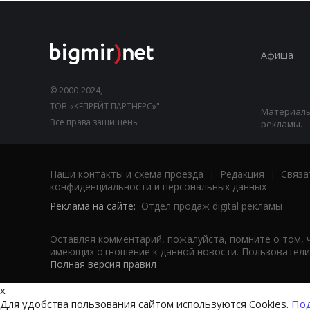
Афиша
© 2000-2024,
ТОВ «КЕПРЕЙТ ПАРТНЕРС»".
Материалы,
Все права защищены.
рекламы.
Наши контакты и схема проезда
|
Редакция
|
Связа
конфиденциальности и персональных данных
Реклама на сайте:
Отдел продаж digital рекламы
Оставляя комментарий, пожалуйста, помните о том, 
имеющих отношение к данной новости. Пользователи,
Полная версия правил
x
Для удобства пользования сайтом используются Cookies.
Под