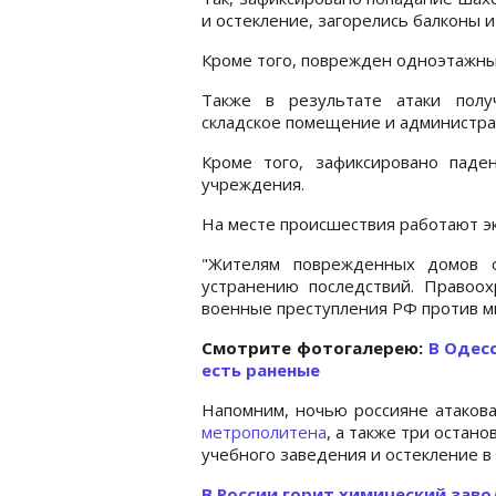
и остекление, загорелись балконы и
Кроме того, поврежден одноэтажный
Также в результате атаки полу
складское помещение и администра
Кроме того, зафиксировано паде
учреждения.
На месте происшествия работают э
"Жителям поврежденных домов о
устранению последствий. Правоо
военные преступления РФ против ми
Cмотрите фотогалерею:
В Одес
есть раненые
Напомним, ночью россияне атаков
метрополитена
, а также три остано
учебного заведения и остекление в
В России горит химический заво