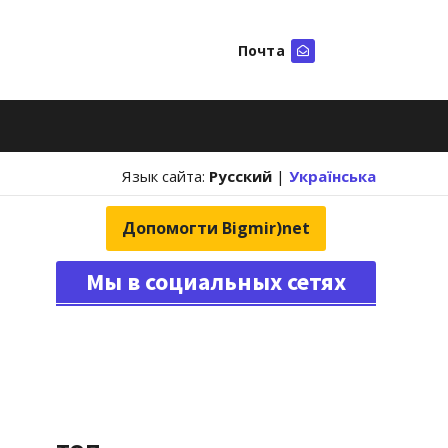
Почта
Искать
Язык сайта:
Русский
|
Українська
Допомогти Bigmir)net
Мы в социальных сетях