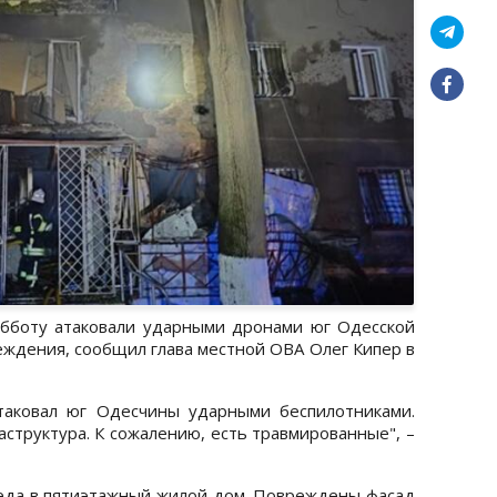
убботу атаковали ударными дронами юг Одесской
еждения, сообщил глава местной ОВА Олег Кипер в
таковал юг Одесчины ударными беспилотниками.
структура. К сожалению, есть травмированные", –
еда в пятиэтажный жилой дом. Повреждены фасад