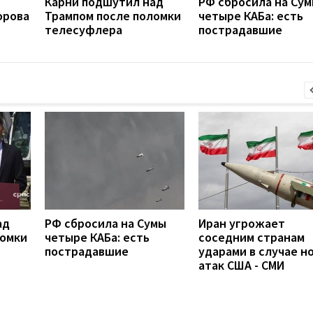
Карни подшутил над
РФ сбросила на Су
орова
Трампом после поломки
четыре КАБа: есть
телесуфлера
пострадавшие
ад
РФ сбросила на Сумы
Иран угрожает
ломки
четыре КАБа: есть
соседним странам
пострадавшие
ударами в случае н
атак США - СМИ