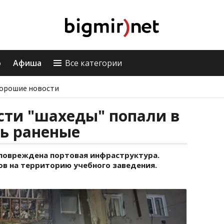
о
Афиша
Все категории
орошие новости
сти "шахеды" попали в
ть раненые
 повреждена портовая инфраструктура.
в на территорию учебного заведения.