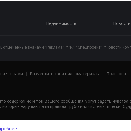
Недвижимость
Новости
 отмеченные знаками "Реклама", "PR", "Спецпроект", "Новости комп
ться с нами
|
Разместить свои видеоматериалы
|
Пользовате
что содержание и тон Вашего сообщения могут задеть чувства 
 которые нарушают эти правила грубо или систематически, буд
робнее...