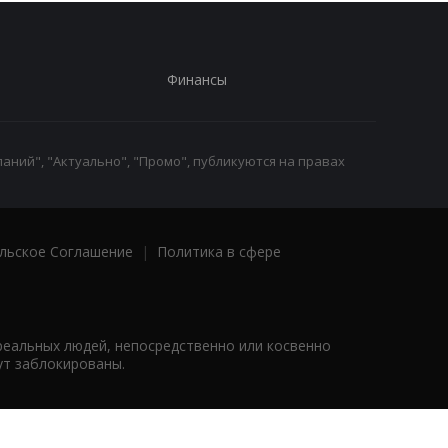
Финансы
аний", "Актуально", "Промо", публикуются на правах
льское Соглашение
|
Политика в сфере
реальных людей, непосредственно или косвенно
ут заблокированы.