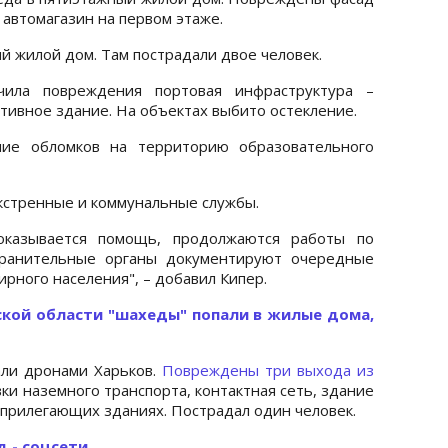
 автомагазин на первом этаже.
 жилой дом. Там пострадали двое человек.
чила повреждения портовая инфраструктура –
тивное здание. На объектах выбито остекление.
ние обломков на территорию образовательного
кстренные и коммунальные службы.
казывается помощь, продолжаются работы по
хранительные органы документируют очередные
рного населения", – добавил Кипер.
ской области "шахеды" попали в жилые дома,
али дронами Харьков.
Повреждены три выхода из
вки наземного транспорта, контактная сеть, здание
 прилегающих зданиях. Пострадал один человек.
д - соцсети