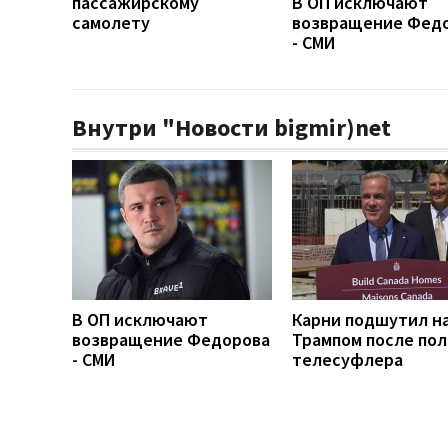
пассажирскому
В ОП исключают
самолету
возвращение Фед
- СМИ
Внутри "Новости bigmir)net
В ОП исключают
Карни подшутил н
возвращение Федорова
Трампом после по
- СМИ
телесуфлера