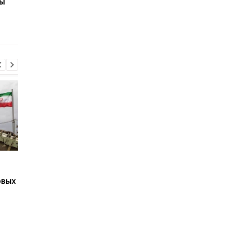
мы
Иран угрожает
Подозрение
соседним странам
Стефанишиной: САП
ударами в случае новых
требует залог в
атак США - СМИ
размере 13,3 млн
Подозрение
Второй за день: в
Стефанишиной: САП
России похоронили 
овых
требует залог в
одного генерала
размере 13,3 млн