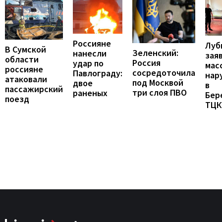
Россияне
Луб
В Сумской
Зеленский:
нанесли
зая
области
Россия
удар по
мас
россияне
сосредоточила
Павлограду:
нар
атаковали
под Москвой
двое
в
пассажирский
три слоя ПВО
раненых
Бер
поезд
ТЦК