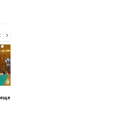
одного генерала
невозможности
вступления Украины 
НАТО
Залужный объяснил
В третий раз за две
 еще
свои слова о
недели: в Грузии
невозможности
произошел масштаб
вступления Украины в
блэкаут
НАТО