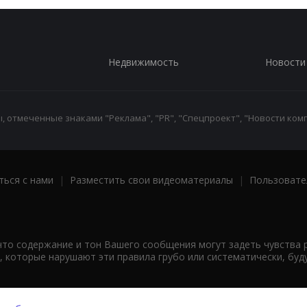
Недвижимость
Новости
 отмеченные знаками "Реклама", "PR", "Спецпроект", "Новости комп
ться с нами
|
Разместить свои видеоматериалы
|
Пользовате
что содержание и тон Вашего сообщения могут задеть чувства 
 которые нарушают эти правила грубо или систематически, буд