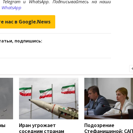
 Telegram и WhatsApp. Подписывайтесь на наши
и
WhatsApp
е нас в Google.News
татьи, подпишись:
мы
Иран угрожает
Подозрение
соседним странам
Стефанишиной: СА