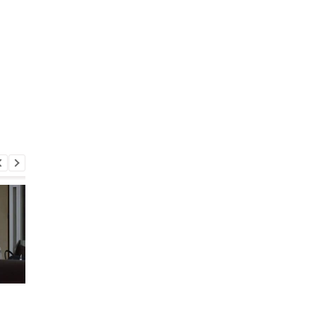
Второй за день: в
Залужный объяснил
П
России похоронили еще
свои слова о