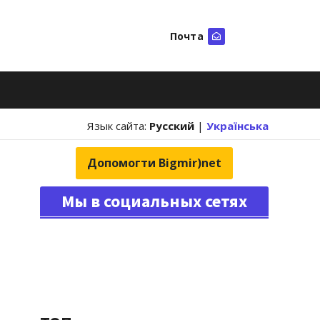
Почта
Искать
Язык сайта:
Русский
|
Українська
Допомогти Bigmir)net
Мы в социальных сетях