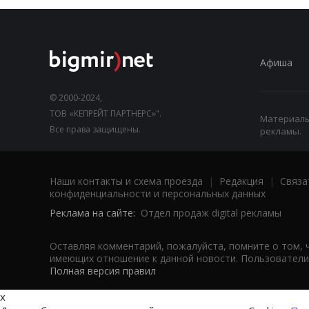
Афиша
© 2000-2024,
ТОВ «КЕПРЕЙТ ПАРТНЕРС»".
Материалы,
Все права защищены.
рекламы.
Наши контакты и схема проезда
|
Редакция
|
Связа
конфиденциальности и персональных данных
Реклама на сайте:
Отдел продаж digital рекламы
Оставляя комментарий, пожалуйста, помните о том, 
имеющих отношение к данной новости. Пользователи,
Полная версия правил
x