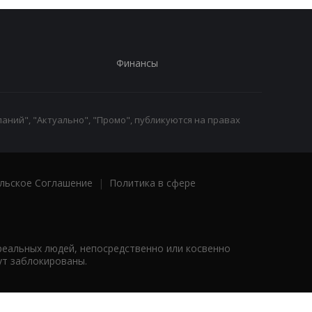
Финансы
аний", "Актуально", "Промо", публикуются на правах
льское Соглашение
|
Политика в сфере
реальных людей, непосредственно или косвенно
ут заблокированы.