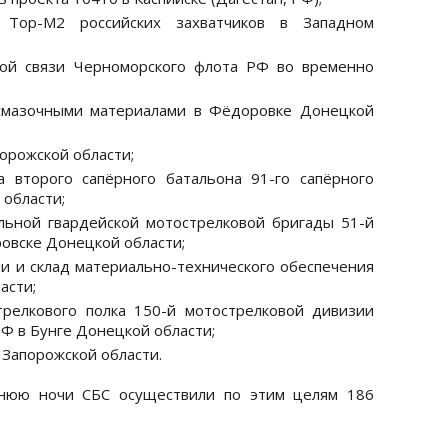
 Тор-М2 российских захватчиков в Западном
ной связи Черноморского флота РФ во временно
-смазочными материалами в Фёдоровке Донецкой
орожской области;
а второго сапёрного батальона 91-го сапёрного
 области;
льной гвардейской мотострелковой бригады 51-й
овске Донецкой области;
ми и склад материально-технического обеспечения
асти;
трелкового полка 150-й мотострелковой дивизии
Ф в Бунге Донецкой области;
Запорожской области.
нюю ночи СБС осуществили по этим целям 186