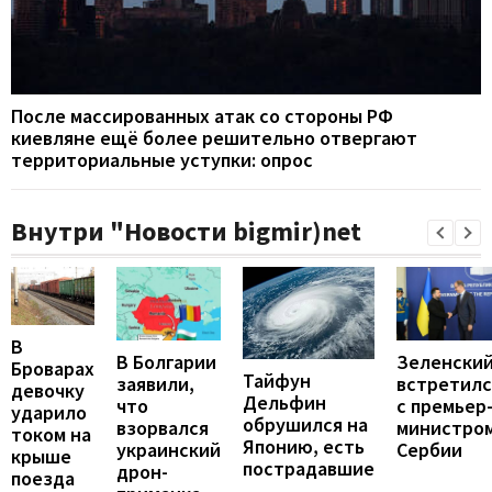
После массированных атак со стороны РФ
киевляне ещё более решительно отвергают
территориальные уступки: опрос
Внутри "Новости bigmir)net
В
В Болгарии
Зеленски
Броварах
Тайфун
заявили,
встретилс
девочку
Дельфин
что
с премьер
ударило
обрушился на
взорвался
министро
током на
Японию, есть
украинский
Сербии
крыше
пострадавшие
дрон-
поезда