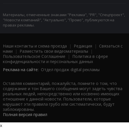
Материалы, отмеченные знаками "Реклама", "PR", "Спецпроект",
"Новости компаний", "Актуально", "Промо", публикуются на
правах рекламы.
Наши контакты и схема проезда
|
Редакция
|
Связаться с
нами
|
Разместить свои видеоматериалы
|
Пользовательское Соглашение
|
Политика в сфере
конфиденциальности и персональных данных
Реклама на сайте:
Отдел продаж digital рекламы
Оставляя комментарий, пожалуйста, помните о том, что
содержание и тон Вашего сообщения могут задеть чувства
реальных людей, непосредственно или косвенно имеющих
отношение к данной новости. Пользователи, которые
нарушают эти правила грубо или систематически, будут
заблокированы.
Полная версия правил
x