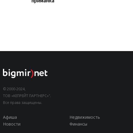
приманка
© 2000-2024,
ТОВ «КЕПРЕЙТ ПАРТНЕРС»".
Все права защищены.
Афиша
Недвижимость
Новости
Финансы