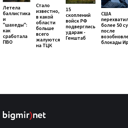
Стало
Летела
15
известно,
баллистика
США
скоплений
в какой
и
перехвати
войск РФ
области
"шахеды":
более 50 с
подверглись
больше
как
после
ударам -
всего
сработала
возобновл
Генштаб
жалуются
ПВО
блокады И
на ТЦК