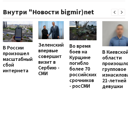
Внутри "Новости bigmir)net
Зеленский
Во время
В России
впервые
боев на
В Киевско
произошел
совершит
Курщине
области
масштабный
визит в
погибло
произошл
сбой
Сербию -
более 70
групповое
интернета
СМИ
российских
изнасилов
срочников
21-летней
- росСМИ
девушки