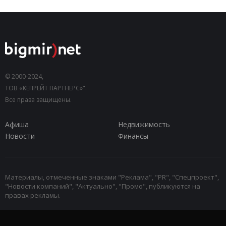
© 2000-2024,
ТОВ «КЕПРЕЙТ ПАРТНЕРС»".
Все права защищены.
Афиша
Недвижимость
Новости
Финансы
Материалы, отмеченные знаками "Реклама", "PR", "Спецпроект",
"Новости компаний", "Актуально", "Промо", публикуются на
правах рекламы.