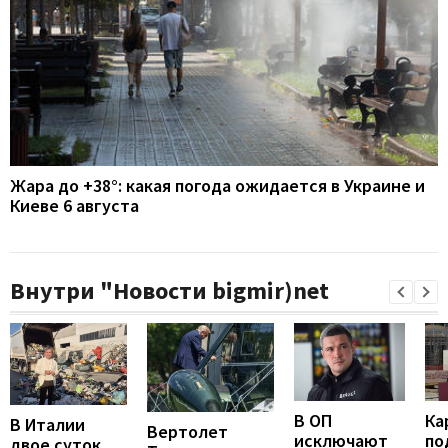
Жара до +38°: какая погода ожидается в Украине и
Киеве 6 августа
Внутри "Новости bigmir)net
В ОП
Ка
В Италии
Вертолет
исключают
по
двое суток