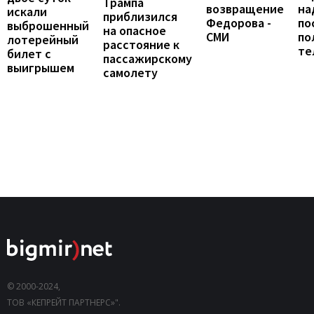
Трампа
возвращение
на
искали
приблизился
Федорова -
по
выброшенный
на опасное
СМИ
по
лотерейный
расстояние к
те
билет с
пассажирскому
выигрышем
самолету
© 2000-2024,
ТОВ «КЕПРЕЙТ ПАРТНЕРС»".