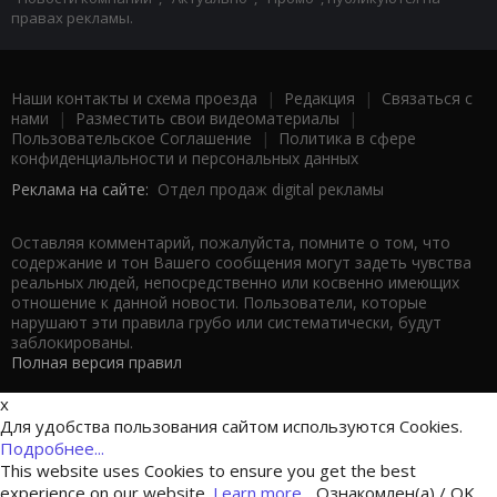
правах рекламы.
Наши контакты и схема проезда
|
Редакция
|
Связаться с
нами
|
Разместить свои видеоматериалы
|
Пользовательское Соглашение
|
Политика в сфере
конфиденциальности и персональных данных
Реклама на сайте:
Отдел продаж digital рекламы
Оставляя комментарий, пожалуйста, помните о том, что
содержание и тон Вашего сообщения могут задеть чувства
реальных людей, непосредственно или косвенно имеющих
отношение к данной новости. Пользователи, которые
нарушают эти правила грубо или систематически, будут
заблокированы.
Полная версия правил
x
Для удобства пользования сайтом используются Cookies.
Подробнее...
This website uses Cookies to ensure you get the best
experience on our website.
Learn more...
Ознакомлен(а) / OK