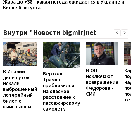
Жара до +38°: какая погода ожидается в Украине и
Киеве 6 августа
Внутри "Новости bigmir)net
В ОП
Ка
В Италии
Вертолет
исключают
по
двое суток
Трампа
возвращение
на
искали
приблизился
Федорова -
по
выброшенный
на опасное
СМИ
по
лотерейный
расстояние к
те
билет с
пассажирскому
выигрышем
самолету