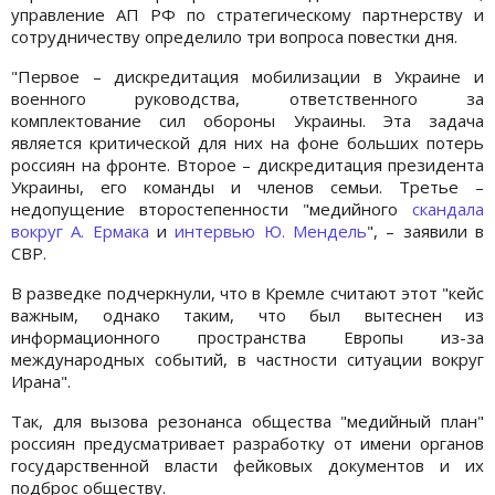
управление АП РФ по стратегическому партнерству и
сотрудничеству определило три вопроса повестки дня.
"Первое – дискредитация мобилизации в Украине и
военного руководства, ответственного за
комплектование сил обороны Украины. Эта задача
является критической для них на фоне больших потерь
россиян на фронте. Второе – дискредитация президента
Украины, его команды и членов семьи. Третье –
недопущение второстепенности "медийного
скандала
вокруг А. Ермака
и
интервью Ю. Мендель
", – заявили в
СВР.
В разведке подчеркнули, что в Кремле считают этот "кейс
важным, однако таким, что был вытеснен из
информационного пространства Европы из-за
международных событий, в частности ситуации вокруг
Ирана".
Так, для вызова резонанса общества "медийный план"
россиян предусматривает разработку от имени органов
государственной власти фейковых документов и их
подброс обществу.