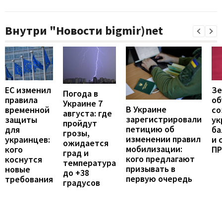
Внутри "Новости bigmir)net
ЕС изменил
Зе
Погода в
правила
об
Украине 7
В Украине
временной
со
августа: где
зарегистрировали
защиты
ук
пройдут
петицию об
для
ба
грозы,
изменении правил
украинцев:
и 
ожидается
мобилизации:
кого
П
град и
кого предлагают
коснутся
температура
призывать в
новые
до +38
первую очередь
требования
градусов