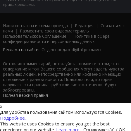
правах рекламы.
Наши контакты и схема проезда
|
Редакция
|
Связаться с
нами
|
Разместить свои видеоматериалы
|
Пользовательское Соглашение
|
Политика в сфере
конфиденциальности и персональных данных
Реклама на сайте:
Отдел продаж digital рекламы
Оставляя комментарий, пожалуйста, помните о том, что
содержание и тон Вашего сообщения могут задеть чувства
реальных людей, непосредственно или косвенно имеющих
отношение к данной новости. Пользователи, которые
нарушают эти правила грубо или систематически, будут
заблокированы.
Полная версия правил
x
Для удобства пользования сайтом используются Cookies.
Подробнее...
This website uses Cookies to ensure you get the best
experience on our website.
Learn more...
Ознакомлен(а) / OK