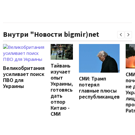
Внутри "Новости bigmir)net
Тайвань
Великобритания
изучает
усиливает поиск
СМИ
опыт
СМИ: Трамп
ПВО для
поч
Украины,
потерял
Украины
не 
готовясь
главные плюсы
Укр
дать
республиканцев
лиц
отпор
про
Китаю -
Patr
СМИ