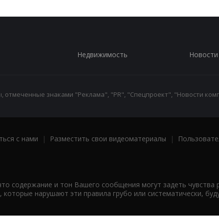
Недвижимость
Новости
 отмеченные знаками "Реклама", "PR", "Спецпроект", "Новости комп
ться с нами
|
Разместить свои видеоматериалы
|
Пользовате
что содержание и тон Вашего сообщения могут задеть чувства 
 которые нарушают эти правила грубо или систематически, буд