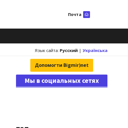
Почта
Искать
Язык сайта:
Русский
|
Українська
Допомогти Bigmir)net
Мы в социальных сетях