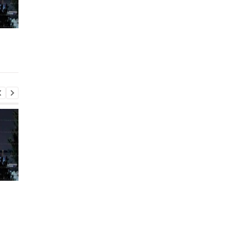
Трамп резко ответил на
Украина поставила
публикацию о
Путина перед дилем
конфликте с Хегсетом
- СМИ
Трамп резко ответил на
Украина поставила
публикацию о
Путина перед дилем
конфликте с Хегсетом
- СМИ