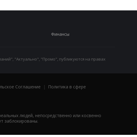
Финансы
аний", "Актуально", "Промо", публикуются на правах
льское Соглашение
|
Политика в сфере
реальных людей, непосредственно или косвенно
ут заблокированы.