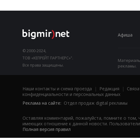
Афиша
© 2000-2024,
ТОВ «КЕПРЕЙТ ПАРТНЕРС»".
Материалы,
Все права защищены.
рекламы.
Наши контакты и схема проезда
|
Редакция
|
Связа
конфиденциальности и персональных данных
Реклама на сайте:
Отдел продаж digital рекламы
Оставляя комментарий, пожалуйста, помните о том, 
имеющих отношение к данной новости. Пользователи,
Полная версия правил