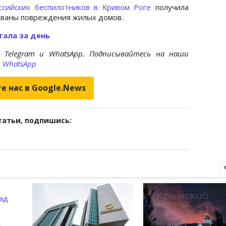
ссийских беспилотников в Кривом Роге
получила
ованы повреждения жилых домов.
тала за день
 Telegram и WhatsApp. Подписывайтесь на наши
и
WhatsApp
е нас в Google.News
татьи, подпишись:
л