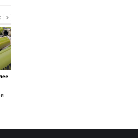
лее
Трамп резко
Генштаб подсчитал
х
раскритиковал Хегсета
потери РФ в войне
из-за нехватки ракет, —
ой
WP