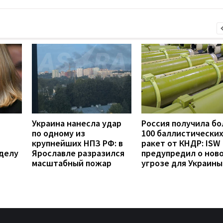
Украина нанесла удар
Россия получила бо
по одному из
100 баллистически
крупнейших НПЗ РФ: в
ракет от КНДР: ISW
делу
Ярославле разразился
предупредил о нов
масштабный пожар
угрозе для Украины