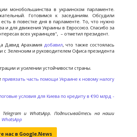
ции монобольшинства в украинском парламенте.
жательный. Готовимся к заседаниям. Обсудили
есть в повестке дня в парламенте. То, что нужно
ва и для движения Украины в Евросоюз. Спасибо за
нтересах всех украинцев", – отметил президент.
да Давид Арахамия
добавил
, что также состоялась
ии с Зеленским и руководителем Офиса президента
еграции и усилении устойчивости страны.
т
привязать часть помощи Украине к новому налогу
оговые условия для Киева по кредиту в €90 млрд -
 Telegram и WhatsApp. Подписывайтесь на наши
и
WhatsApp
е нас в Google.News