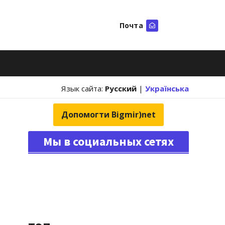
Почта
Искать
Язык сайта:
Русский
|
Українська
Допомогти Bigmir)net
Мы в социальных сетях