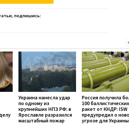
татьи, подпишись:
Украина нанесла удар
Россия получила бо
по одному из
100 баллистически
крупнейших НПЗ РФ: в
ракет от КНДР: ISW
делу
Ярославле разразился
предупредил о нов
масштабный пожар
угрозе для Украины