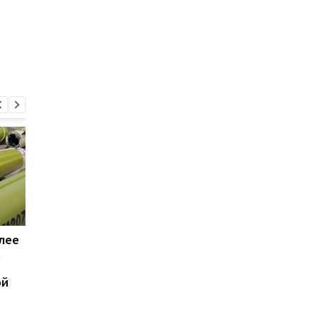
лее
Трамп резко
Генштаб подсчитал
х
раскритиковал Хегсета
потери РФ в войне
из-за нехватки ракет, —
ой
WP