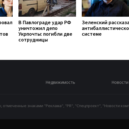
ровал
В Павлограде удар РФ
Зеленский рассказа
уничтожил депо
антибаллистическ
нтов
Укрпочты: погибли две
системе
сотрудницы
Недвижимость
Новости
 отмеченные знаками "Реклама", "PR", "Спецпроект", "Новости комп