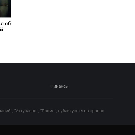
л об
Федоров ответил,
Марганец без воды:
ой
надеется ли вернуться
Зеленский резко
на пост министра
отреагировал
обороны
Финансы
аний", "Актуально", "Промо", публикуются на правах