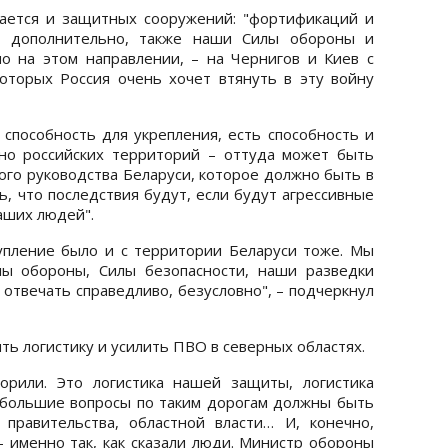
сается и защитных сооружений: "фортификаций и
ет дополнительно, также наши Силы обороны и
о на этом направлении, – на Чернигов и Киев с
оторых Россия очень хочет втянуть в эту войну
 способность для укрепления, есть способность и
но российских территорий – оттуда может быть
кого руководства Беларуси, которое должно быть в
ь, что последствия будут, если будут агрессивные
аших людей".
упление было и с территории Беларуси тоже. Мы
лы обороны, Силы безопасности, наши разведки
, отвечать справедливо, безусловно", – подчеркнул
ть логистику и усилить ПВО в северных областях.
орили. Это логистика нашей защиты, логистика
 большие вопросы по таким дорогам должны быть
правительства, областной власти… И, конечно,
 именно так, как сказали люди. Министр обороны