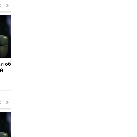
л об
Федоров ответил,
Марганец без воды:
ой
надеется ли вернуться
Зеленский резко
на пост министра
отреагировал
обороны