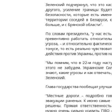
Зеленский подчеркнул, что это ка
другого, усиление границы буд
безопасности, которые есть именн
территории соседей в Беларуси, к
больше, и с Брянской области".
По словам президента, "у нас есть
превентивно работать относитель
угроза, – и относительно фактичес
тонусе, то есть реально чувствоват
действия против Украины, против н
"Мы помним, что в 22-м году наст
этого не забудем. Украинские Си
знают, какие угрозы и как отвечать
Зеленский.
Глава государства пообещал улучши
"Местные дороги – подробно гов
эвакуации раненых. К июню самые
решены. Прямая ответственность 
нужно очень сильно усилить ПВО –