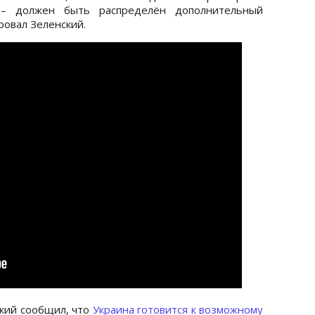
 – должен быть распределён дополнительный
ровал Зеленский.
кий сообщил, что
Украина готовится к возможному