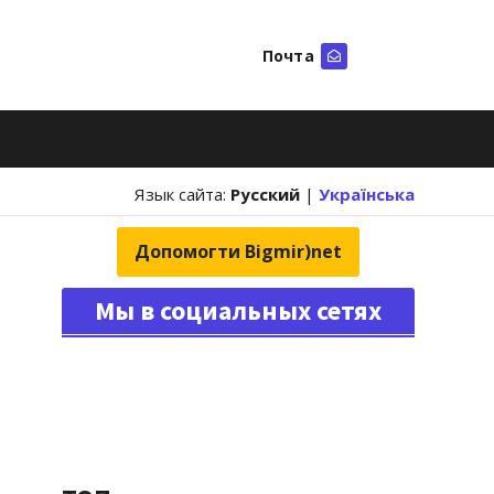
Почта
Искать
Язык сайта:
Русский
|
Українська
Допомогти Bigmir)net
Мы в социальных сетях