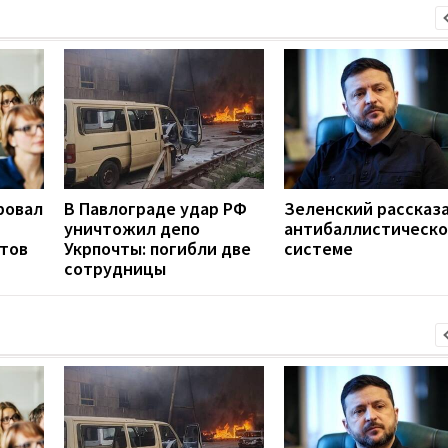
ровал
В Павлограде удар РФ
Зеленский рассказа
уничтожил депо
антибаллистическ
нтов
Укрпочты: погибли две
системе
сотрудницы