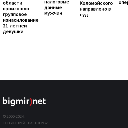
налоговые
опе
области
Коломойского
данные
произошло
направлено в
мужчин
групповое
суд
изнасилование
21-летней
девушки
© 2000-2024,
ТОВ «КЕПРЕЙТ ПАРТНЕРС»".