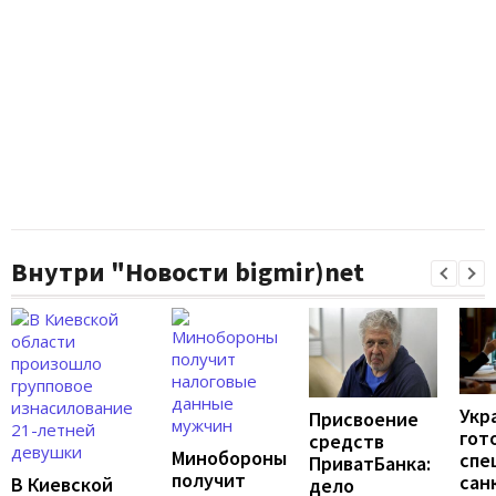
Внутри "Новости bigmir)net
Укр
Присвоение
гот
средств
Минобороны
спе
ПриватБанка:
получит
сан
В Киевской
дело