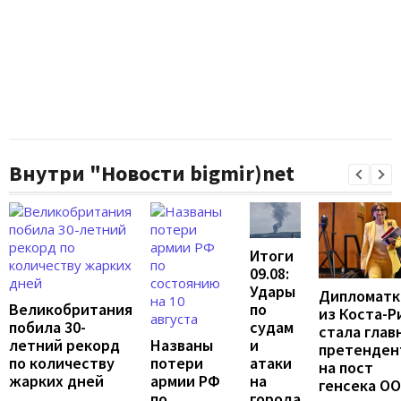
Внутри "Новости bigmir)net
Итоги
09.08:
Удары
Дипломатк
по
Великобритания
из Коста-Р
судам
побила 30-
стала глав
и
летний рекорд
Названы
претенден
атаки
по количеству
потери
на пост
на
жарких дней
армии РФ
генсека О
города
по