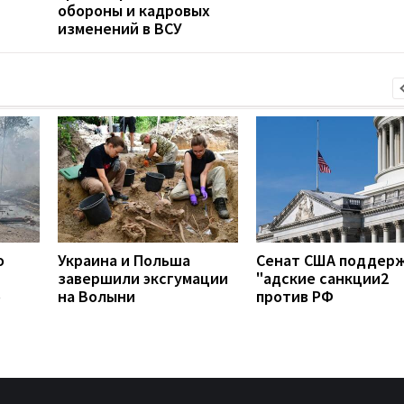
обороны и кадровых
изменений в ВСУ
о
Украина и Польша
Сенат США поддер
завершили эксгумации
"адские санкции2
о
на Волыни
против РФ