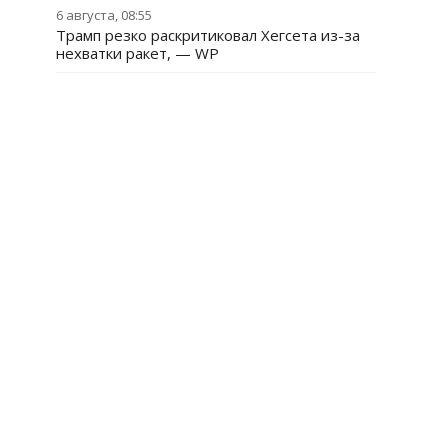
6 августа, 08:55
Трамп резко раскритиковал Хегсета из-за
нехватки ракет, — WP