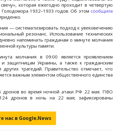
 свечу», которая ежегодно проходит в четвертую
х Голодомора 1932–1933 годов. Об этом
сообщила
ириденко.
ения — систематизировать подход к увековечению
иональный резонанс. Использование технических
дневно напоминать гражданам о минуте молчания
венной культуры памяти.
инута молчания в 09:00 является проявлением
 и защитницам Украины, а также к гражданским
 других трагедий. Правительство отмечает, что
яется важным элементом общественного единства
 дронов во время ночной атаки РФ 22 мая. ПВО
 124 дронов в ночь на 22 мая; зафиксированы
е нас в Google.News