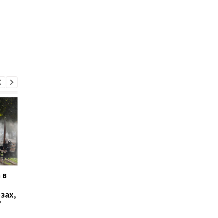
 в
Италия резко ответила
РФ нанесла удар по
на угрозы Испании
Славянску: есть
зах,
погибший и пятеро
7
раненых