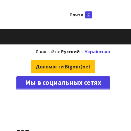
Почта
Искать
Язык сайта:
Русский
|
Українська
Допомогти Bigmir)net
Мы в социальных сетях