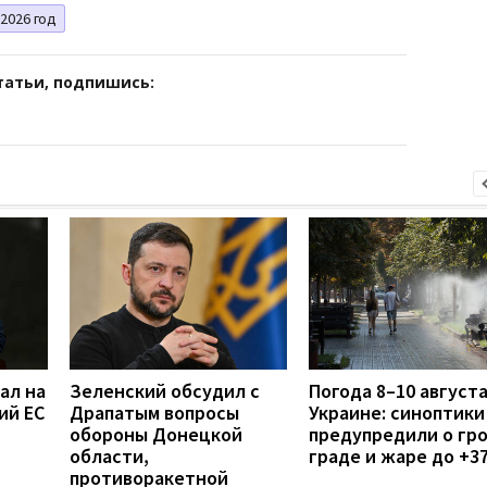
2026 год
татьи, подпишись:
ал на
Зеленский обсудил с
Погода 8–10 августа
ий ЕС
Драпатым вопросы
Украине: синоптики
обороны Донецкой
предупредили о гро
области,
граде и жаре до +3
противоракетной