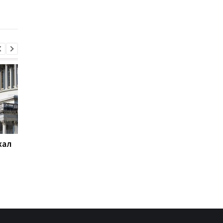
жал
Суд США приостановил
База ФСБ и шесть
строительство
судов: СБС поразили
бального зала Трампа
цели РФ