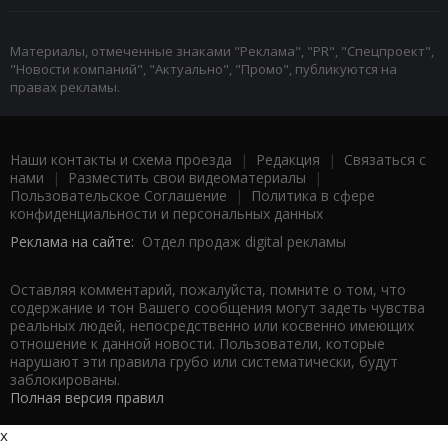
Материалы, отмеченные знаками "Реклама", "PR", "Спецпроект",
"Новости компаний", "Актуально", "Промо", публикуются на
правах рекламы.
Наши контакты и схема проезда
|
Редакция
|
Связаться с
нами
|
Разместить свои видеоматериалы
|
Пользовательское Соглашение
|
Политика в сфере
конфиденциальности и персональных данных
Реклама на сайте:
Отдел продаж digital рекламы
Оставляя комментарий, пожалуйста, помните о том, что
содержание и тон Вашего сообщения могут задеть чувства
реальных людей, непосредственно или косвенно имеющих
отношение к данной новости. Пользователи, которые
нарушают эти правила грубо или систематически, будут
заблокированы.
Полная версия правил
x