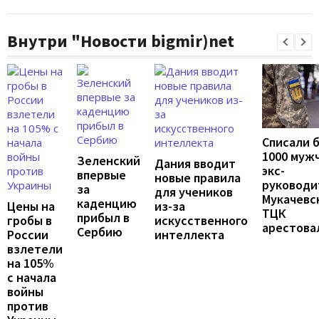
Внутри "Новости bigmir)net
Списали 
1000 муж
Зеленский
Дания вводит
экс-
впервые
новые правила
руководи
за
для учеников
Мукачевс
каденцию
Цены на
из-за
ТЦК
прибыл в
гробы в
искусственного
арестова
Сербию
России
интеллекта
взлетели
на 105%
с начала
войны
против