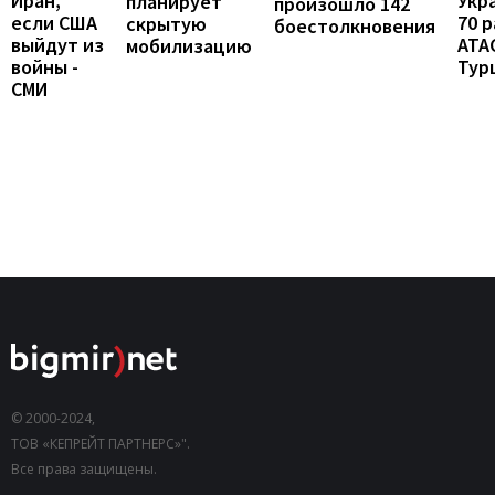
Иран,
Укр
планирует
произошло 142
если США
70 
скрытую
боестолкновения
выйдут из
ATA
мобилизацию
войны -
Тур
СМИ
© 2000-2024,
ТОВ «КЕПРЕЙТ ПАРТНЕРС»".
Все права защищены.