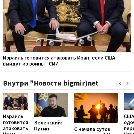
Израиль готовится атаковать Иран, если США
выйдут из войны - СМИ
Внутри "Новости bigmir)net
Израиль
СШ
готовится
одо
Зеленский:
атаковать
пер
Путин
С начала суток