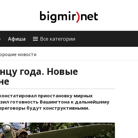
о
Афиша
Все категории
орошие новости
нцу года. Новые
не
констатировал приостановку мирных
разил готовность Вашингтона к дальнейшему
переговоры будут конструктивными.