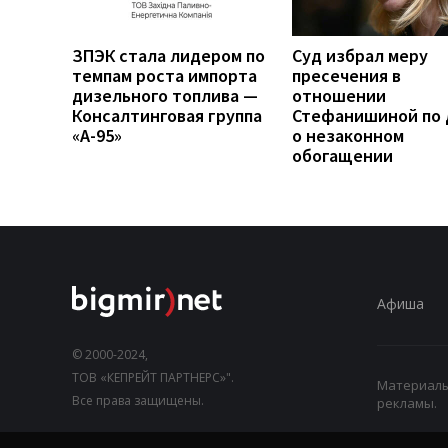
ЗПЭК стала лидером по
Суд избрал меру
темпам роста импорта
пресечения в
дизельного топлива —
отношении
Консалтинговая группа
Стефанишиной по 
«А-95»
о незаконном
обогащении
Афиша
© 2000-2024,
ТОВ «КЕПРЕЙТ ПАРТНЕРС»".
Материалы,
Все права защищены.
рекламы.