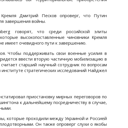
 Кремля Дмитрий Песков опроверг, что Путин
ля завершения войны.
mberg говорят, что среди российской элиты
екоторые высокопоставленные чиновники Кремля
 не имеет очевидного пути к завершению.
боя. Чтобы поддерживать свои военные усилия в
придется ввести вторую частичную мобилизацию в
 считает старший научный сотрудник по вопросам
 институте стратегических исследований Найджел
статировал приостановку мирных переговоров по
шингтона к дальнейшему посредничеству в случае,
ными.
оры, которые проходили между Украиной и Россией
плодотворными. Он также опроверг слухи о якобы