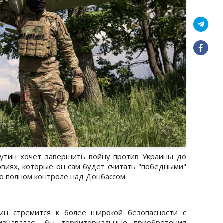
утин хочет завершить войну против Украины до
ловиях, которые он сам будет считать "победными"
т о полном контроле над Донбассом.
тин стремится к более широкой безопасности с
ризнавалась бы территориальные приобретения