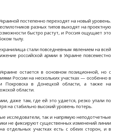
Украиной постепенно переходят на новый уровень.
еспилотников разных типов выходят на проектную
возможности быстро растут, и Россия ощущает это
боком тылу.
техранилища стали повседневным явлением на всей
вижение российской армии в Украине повсеместно
Украине остается в основном позиционной, но с
иями России на нескольких участках — особенно в
 и Покровска в Донецкой области, а также на
ожской области.
и, даже там, где ей это удается, резко упали по
ря на стабильно высокий уровень потерь.
мые исследователи, так и напрямую неподотчетные
ики не фиксируют существенных изменений линии
а отдельных участках есть с обеих сторон, и в