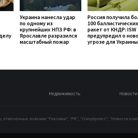
Украина нанесла удар
Россия получила бо
по одному из
100 баллистически
крупнейших НПЗ РФ: в
ракет от КНДР: ISW
делу
Ярославле разразился
предупредил о нов
масштабный пожар
угрозе для Украины
Недвижимость
Новости
 отмеченные знаками "Реклама", "PR", "Спецпроект", "Новости комп