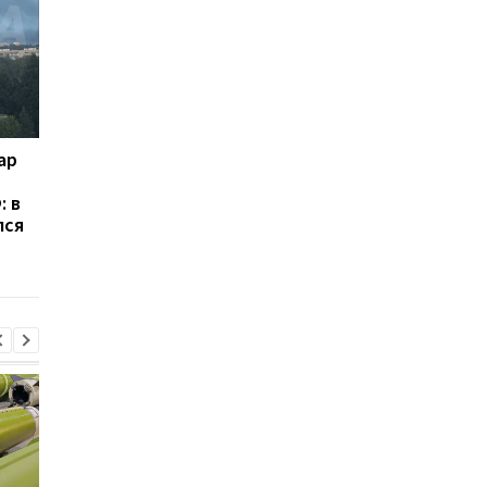
ар
Россия получила более
Трамп резко
100 баллистических
раскритиковал Хегс
: в
ракет от КНДР: ISW
из-за нехватки раке
лся
предупредил о новой
WP
угрозе для Украины