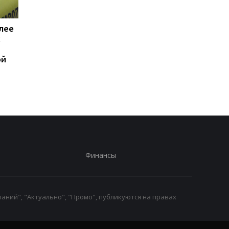
лее
Трамп резко
Генштаб подсчитал
х
раскритиковал Хегсета
потери РФ в войне
из-за нехватки ракет, —
ой
WP
Финансы
аний", "Актуально", "Промо", публикуются на правах