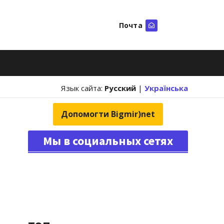
Почта
Искать
Язык сайта:
Русский
|
Українська
Допомогти Bigmir)net
Мы в социальных сетях