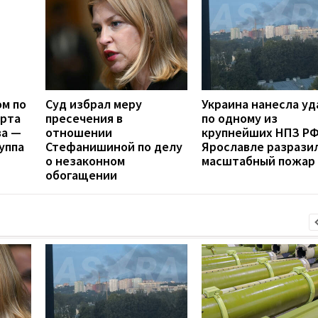
ом по
Суд избрал меру
Украина нанесла уд
орта
пресечения в
по одному из
ва —
отношении
крупнейших НПЗ РФ
уппа
Стефанишиной по делу
Ярославле разрази
о незаконном
масштабный пожар
обогащении