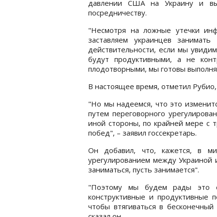
давлении США на Украину и вы
посредничеству.
"Несмотря на ложные утечки инф
заставляем украинцев занимать
действительности, если мы увидим
будут продуктивными, а не кон
плодотворными, мы готовы выполнять
В настоящее время, отметил Рубио,
"Но мы надеемся, что это изменитс
путем переговорного урегулирован
иной стороны, по крайней мере с 
побед", – заявил госсекретарь.
Он добавил, что, кажется, в м
урегулированием между Украиной и
заниматься, пусть занимается".
"Поэтому мы будем рады это сд
конструктивные и продуктивные п
чтобы втягиваться в бесконечный 
сказал он.