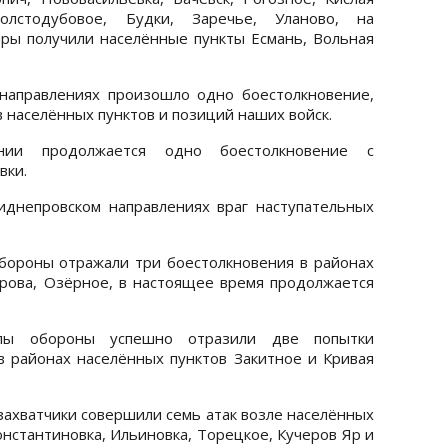
олстодубовое, Будки, Заречье, Уланово, на
ры получили населённые пункты Есмань, Вольная
направлениях произошло одно боестолкновение,
 населённых пунктов и позиций наших войск.
нии продолжается одно боестолкновение с
вки.
иднепровском направлениях враг наступательных
бороны отражали три боестолкновения в районах
рова, Озёрное, в настоящее время продолжается
илы обороны успешно отразили две попытки
в районах населённых пунктов Закитное и Кривая
захватчики совершили семь атак возле населённых
нстантиновка, Ильиновка, Торецкое, Кучеров Яр и