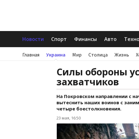
Новости
Спорт
Финансы
Авто
Техн
Главная
Украина
Мир
Столица
Жизнь
Х
Силы обороны у
захватчиков
На Покровском направлении с на
вытеснить наших воинов с зани
четыре боестолкновения.
23 мая, 16:50