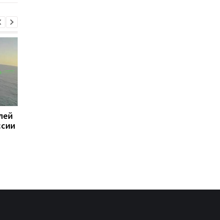
лей
Суд назначил
Зеленский проводит
ссии
пожизненное 11
переговоры с Вучиче
военным РФ за
Белграде
расстрел людей н
Киевщине