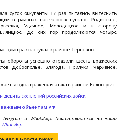
ала суток оккупанты 17 раз пытались вытеснить
ций в районах населённых пунктов Родинское,
ергеевка, Удачное, Молодецкое и в сторону
 Билицкое. До сих пор продолжаются четыре
аг один раз наступал в районе Тернового.
илы обороны успешно отразили шесть вражеских
тов Доброполье, Злагода, Прилуки, Чаривное,
ается одна вражеская атака в районе Белогорья.
и девять скоплений российских войск
.
о важным объектам РФ
 Telegram и WhatsApp. Подписывайтесь на наши
и
WhatsApp
е нас в Google.News