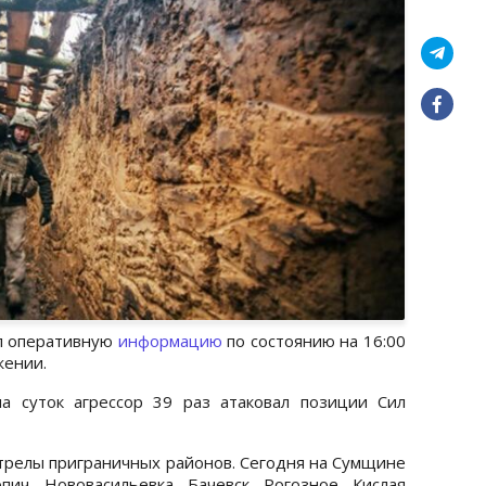
л оперативную
информацию
по состоянию на 16:00
жении.
ла суток агрессор 39 раз атаковал позиции Сил
релы приграничных районов. Сегодня на Сумщине
ич, Нововасильевка, Бачевск, Рогозное, Кислая