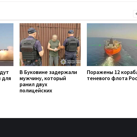
удут
В Буковине задержали
Поражены 12 кораб
 для
мужчину, который
теневого флота Ро
ранил двух
полицейских