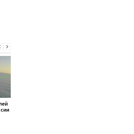
лей
Суд назначил
Зеленский проводит
ссии
пожизненное 11
переговоры с Вучиче
военным РФ за
Белграде
расстрел людей н
Киевщине