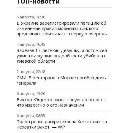
ТОП-новости
6 августа, 16:30
В Украине зарегистрировали петицию об
изменении правил мобилизации: кого
предлагают призывать в первую очередь
4 августа, 16:45
Зарезал 17-летнюю девушку, а потом сел
ужинать: жуткие подробности убийства в
Киевской области
2 августа, 22:18
СМИ: В ресторане в Москве погибла дочь
генерала
6 августа, 13:20
Виктор Ющенко занял новую должность:
что известно о его назначении
6 августа, 08:55
Трамп резко раскритиковал Хегсета из-за
нехватки ракет, — WP