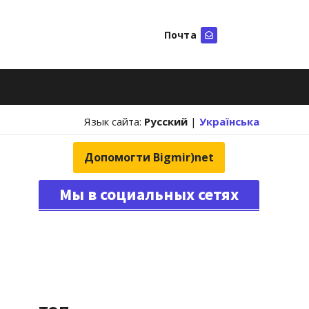
Почта
Искать
Язык сайта:
Русский
|
Українська
Допомогти Bigmir)net
Мы в социальных сетях