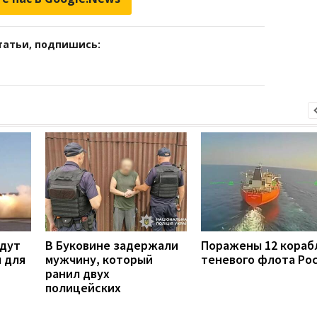
татьи, подпишись:
удут
В Буковине задержали
Поражены 12 кораб
 для
мужчину, который
теневого флота Ро
ранил двух
полицейских