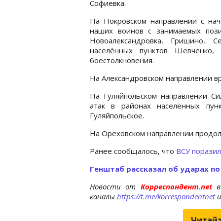
Софиевка.
На Покровском направлении с нач
наших воинов с занимаемых пози
Новоалександровка, Гришино, С
населённых пунктов Шевченко,
боестолкновения.
На Александровском направлении вр
На Гуляйпольском направлении С
атак в районах населённых пунк
Гуляйпольское.
На Ореховском направлении продолж
Ранее сообщалось, что
ВСУ поразил
Генштаб рассказал об ударах п
Новости от
Корреспондент.net
в
каналы
https://t.me/korrespondentnet
Читайт