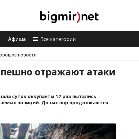
о
Афиша
Все категории
орошие новости
спешно отражают атаки
чала суток оккупанты 17 раз пытались
маемых позиций. До сих пор продолжаются