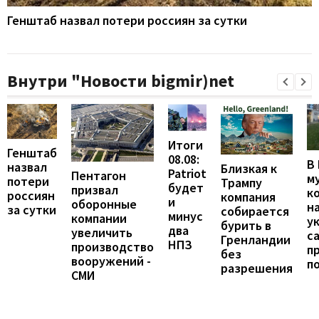
Генштаб назвал потери россиян за сутки
Внутри "Новости bigmir)net
Итоги
Генштаб
08.08:
В
назвал
Близкая к
Patriot
Пентагон
м
потери
Трампу
будет
призвал
к
россиян
компания
и
оборонные
н
за сутки
собирается
минус
компании
у
бурить в
два
увеличить
с
Гренландии
НПЗ
производство
п
без
вооружений -
п
разрешения
СМИ