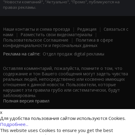
"Новости компаний", "Актуально", "Промо", публикуются на
правах рекламы.
Наши контакты и схема проезда
|
Редакция
|
Связаться с
нами
|
Разместить свои видеоматериалы
|
Пользовательское Соглашение
|
Политика в сфере
конфиденциальности и персональных данных
Реклама на сайте:
Отдел продаж digital рекламы
Оставляя комментарий, пожалуйста, помните о том, что
содержание и тон Вашего сообщения могут задеть чувства
реальных людей, непосредственно или косвенно имеющих
отношение к данной новости. Пользователи, которые
нарушают эти правила грубо или систематически, будут
заблокированы.
Полная версия правил
x
Для удобства пользования сайтом используются Cookies.
Подробнее...
This website uses Cookies to ensure you get the best