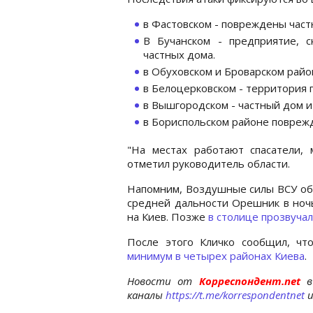
в Фастовском - повреждены час
В Бучанском - предприятие, 
частных дома.
в Обуховском и Броварском рай
в Белоцерковском - территория 
в Вышгородском - частный дом 
в Бориспольском районе повреж
"На местах работают спасатели, 
отметил руководитель области.
Напомним, Воздушные силы ВСУ объ
средней дальности Орешник в ночь
на Киев. Позже
в столице прозвуча
После этого Кличко сообщил, чт
минимум в четырех районах Киева
.
Новости от
Корреспондент.net
в
каналы
https://t.me/korrespondentnet