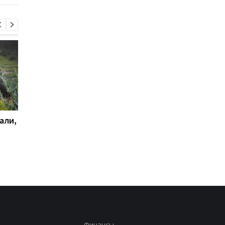
али,
Удар по Харькову:
Стало известно, как
количество раненых
сработала ПВО
увеличилось до 13
человек
Финансы