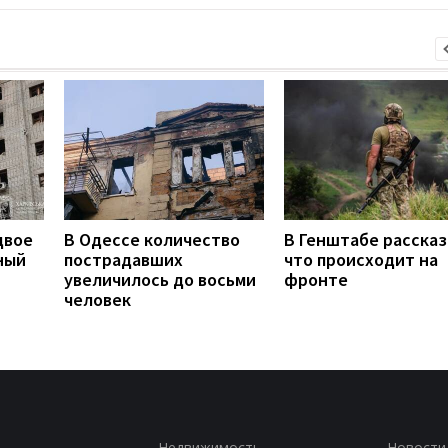
двое
В Одессе количество
В Генштабе рассказ
ный
пострадавших
что происходит на
увеличилось до восьми
фронте
человек
Недвижимость
Новости