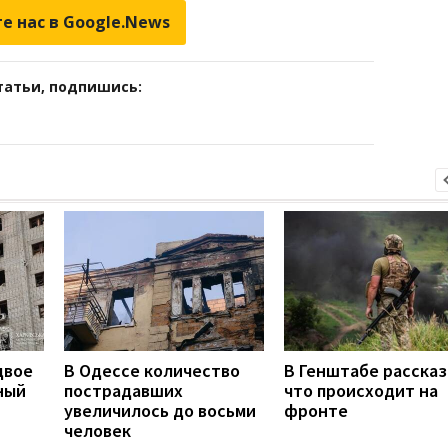
е нас в Google.News
татьи, подпишись:
двое
В Одессе количество
В Генштабе рассказ
ный
пострадавших
что происходит на
увеличилось до восьми
фронте
человек