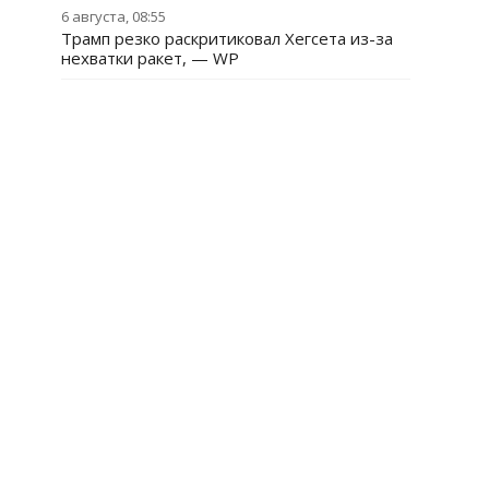
6 августа, 08:55
Трамп резко раскритиковал Хегсета из-за
нехватки ракет, — WP