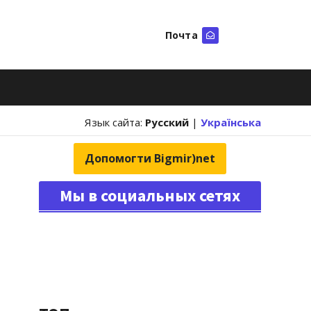
Почта
Искать
Язык сайта:
Русский
|
Українська
Допомогти Bigmir)net
Мы в социальных сетях