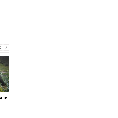
али,
Удар по Харькову:
Стало известно, как
количество раненых
сработала ПВО
увеличилось до 13
человек