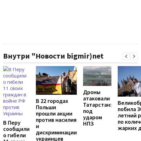
Внутри "Новости bigmir)net
Дроны
атаковали
В 22 городах
Великоб
Татарстан:
Польши
побила 3
под
прошли акции
летний 
ударом
против насилия
по колич
В Перу
НПЗ
и
жарких 
сообщили
дискриминации
о гибели
украинцев