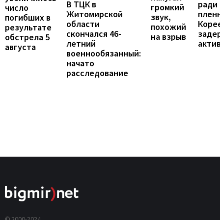
В ТЦК в
ради
громкий
число
Житомирской
пленн
звук,
погибших в
области
Коре
похожий
результате
скончался 46-
заде
на взрыв
обстрела 5
летний
акти
августа
военнообязанный:
начато
расследование
© 2000-2024,