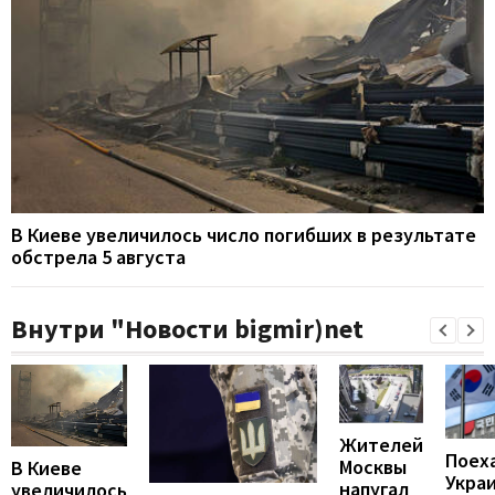
В Киеве увеличилось число погибших в результате
обстрела 5 августа
Внутри "Новости bigmir)net
Жителей
Поех
Москвы
В Киеве
Укра
напугал
увеличилось