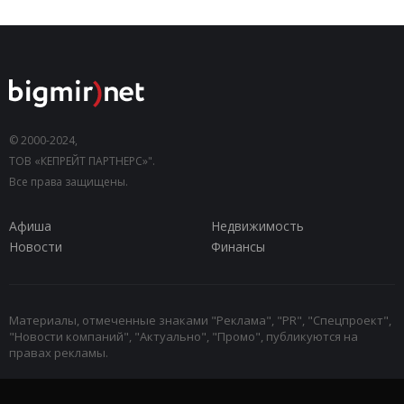
© 2000-2024,
ТОВ «КЕПРЕЙТ ПАРТНЕРС»".
Все права защищены.
Афиша
Недвижимость
Новости
Финансы
Материалы, отмеченные знаками "Реклама", "PR", "Спецпроект",
"Новости компаний", "Актуально", "Промо", публикуются на
правах рекламы.