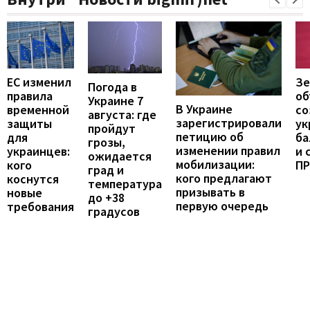
ЕС изменил
Зе
Погода в
правила
об
Украине 7
В Украине
временной
со
августа: где
зарегистрировали
защиты
ук
пройдут
петицию об
для
ба
грозы,
изменении правил
украинцев:
и 
ожидается
мобилизации:
кого
П
град и
кого предлагают
коснутся
температура
призывать в
новые
до +38
первую очередь
требования
градусов