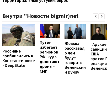
территориальные уступки: опрос
Внутри "Новости bigmir)net
Путин
Жовква
"Адские
избегает
рассказал,
санкции
Россияне
регионов
о чем
США
приблизились к
РФ, куда
будут
против 
Константиновке
долетают
говорить
реакция
- DeepState
дроны -
Зеленский
Зеленск
СМИ
и Вучич