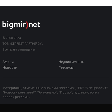
© 2000-2024,
ТОВ «КЕПРЕЙТ ПАРТНЕРС»".
Все права защищены.
Афиша
Недвижимость
Новости
Финансы
Материалы, отмеченные знаками "Реклама", "PR", "Спецпроект",
"Новости компаний", "Актуально", "Промо", публикуются на
правах рекламы.