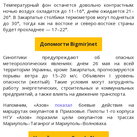
Температурный фон останется довольно контрастным:
ночью воздух охладится до 11–16°, днём ожидается 21–
26°. В Закарпатье столбики термометров могут подняться
до 30°, тогда как на востоке и северо-востоке страны
будет прохладнее — 17–22°.
Допомогти Bigmir)net
Синоптики предупреждают об опасных
метеорологических явлениях: днём 26 мая на всей
территории Украины, кроме Закарпатья, прогнозируются
порывы ветра до 15–20 м/с. Объявлен I уровень
опасности (желтый). Такие условия могут затруднять
работу энергетических, строительных и коммунальных
предприятий, а также влиять на движение транспорта.
Напомним, «Азов»
показал
боевые действия на
маршрутах оккупантов в Приазовье. Пилоты 1-го корпуса
НГУ «Азов» поразили цели оккупантов на трассах
Мариуполь–Таганрог и Мариуполь–Волноваха.