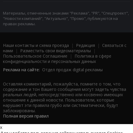
Материалы, отмеченные знаками "Реклама", "PR", "Спецпроект",
"Новости компаний", "Актуально", "Промо", публикуются на
правах рекламы.
Наши контакты и схема проезда
|
Редакция
|
Связаться с
нами
|
Разместить свои видеоматериалы
|
Пользовательское Соглашение
|
Политика в сфере
конфиденциальности и персональных данных
Реклама на сайте:
Отдел продаж digital рекламы
Оставляя комментарий, пожалуйста, помните о том, что
содержание и тон Вашего сообщения могут задеть чувства
реальных людей, непосредственно или косвенно имеющих
отношение к данной новости. Пользователи, которые
нарушают эти правила грубо или систематически, будут
заблокированы.
Полная версия правил
x