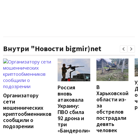
Внутри "Новости bigmir)net
У
В
Россия
Д
Харьковской
вновь
о
Организатору
области из-
атаковала
ч
сети
за
Украину:
р
мошеннических
обстрелов
ПВО сбила
криптообменников
пострадали
92 дрона и
сообщили о
девять
три
подозрении
человек
«Бандероли»