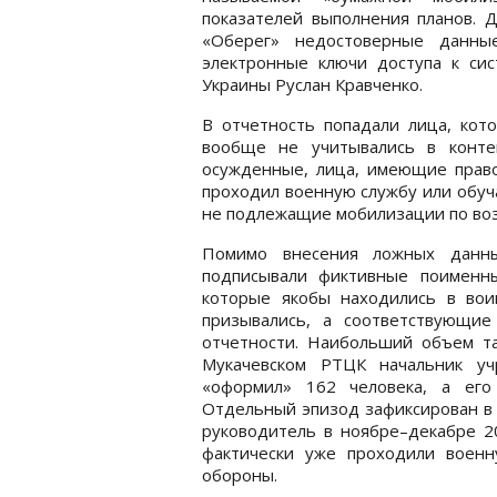
показателей выполнения планов. Д
«Оберег» недостоверные данные
электронные ключи доступа к си
Украины Руслан Кравченко.
В отчетность попадали лица, кот
вообще не учитывались в конте
осужденные, лица, имеющие право 
проходил военную службу или обуча
не подлежащие мобилизации по воз
Помимо внесения ложных данны
подписывали фиктивные поименн
которые якобы находились в вои
призывались, а соответствующие
отчетности. Наибольший объем та
Мукачевском РТЦК начальник уч
«оформил» 162 человека, а его
Отдельный эпизод зафиксирован в
руководитель в ноябре–декабре 2
фактически уже проходили военн
обороны.