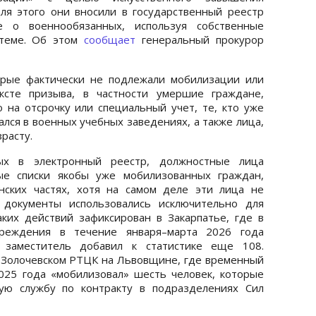
ля этого они вносили в государственный реестр
 о военнообязанных, используя собственные
стеме. Об этом
сообщает
генеральный прокурор
орые фактически не подлежали мобилизации или
ксте призыва, в частности умершие граждане,
на отсрочку или специальный учет, те, кто уже
лся в военных учебных заведениях, а также лица,
расту.
х в электронный реестр, должностные лица
ые списки якобы уже мобилизованных граждан,
нских частях, хотя на самом деле эти лица не
 документы использовались исключительно для
ких действий зафиксирован в Закарпатье, где в
реждения в течение января–марта 2026 года
 заместитель добавил к статистике еще 108.
 Золочевском РТЦК на Львовщине, где временный
025 года «мобилизовал» шесть человек, которые
ую службу по контракту в подразделениях Сил