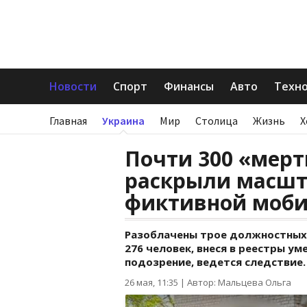
Новости
Спорт
Финансы
Авто
Техн
Главная
Украина
Мир
Столица
Жизнь
Х
Почти 300 «мерт
раскрыли масшт
фиктивной моб
Разоблачены трое должностных
276 человек, внеся в реестры у
подозрение, ведется следствие.
26 мая, 11:35
|
Автор: Мальцева Ольга