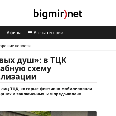
о
Афиша
Все категории
орошие новости
вых душ»: в ТЦК
абную схему
илизации
 лиц ТЦК, которые фиктивно мобилизовали
мерших и заключенных. Им предъявлено