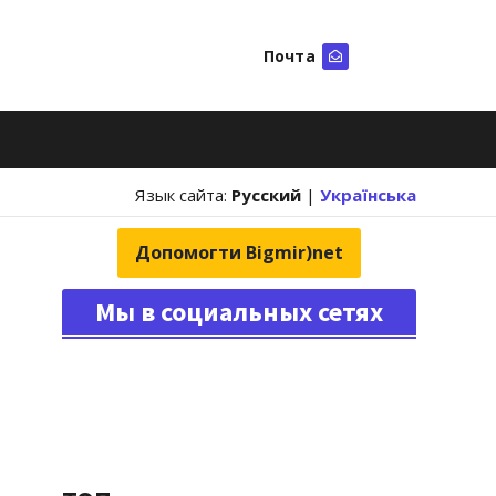
Почта
Искать
Язык сайта:
Русский
|
Українська
Допомогти Bigmir)net
Мы в социальных сетях