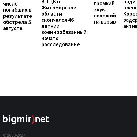
В ТЦК в
ради
громкий
число
Житомирской
пленн
звук,
погибших в
области
Коре
похожий
результате
скончался 46-
заде
на взрыв
обстрела 5
летний
акти
августа
военнообязанный:
начато
расследование
© 2000-2024,