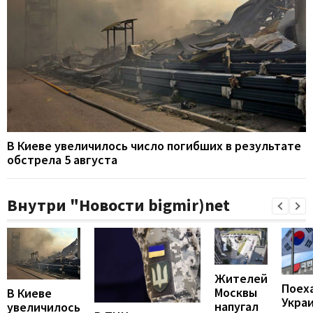
В Киеве увеличилось число погибших в результате
обстрела 5 августа
Внутри "Новости bigmir)net
Жителей
Поех
Москвы
В Киеве
Укра
напугал
увеличилось