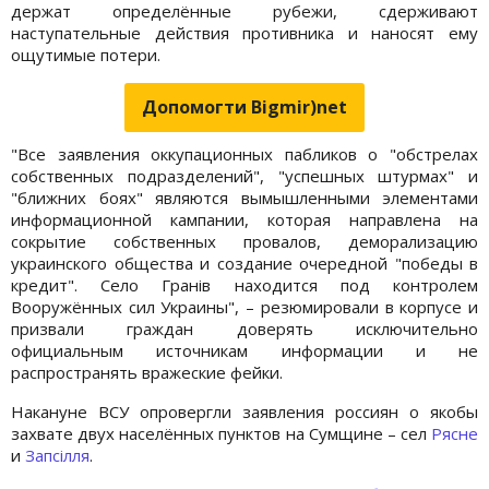
держат определённые рубежи, сдерживают
наступательные действия противника и наносят ему
ощутимые потери.
Допомогти Bigmir)net
"Все заявления оккупационных пабликов о "обстрелах
собственных подразделений", "успешных штурмах" и
"ближних боях" являются вымышленными элементами
информационной кампании, которая направлена на
сокрытие собственных провалов, деморализацию
украинского общества и создание очередной "победы в
кредит". Село Гранів находится под контролем
Вооружённых сил Украины", – резюмировали в корпусе и
призвали граждан доверять исключительно
официальным источникам информации и не
распространять вражеские фейки.
Накануне ВСУ опровергли заявления россиян о якобы
захвате двух населённых пунктов на Сумщине – сел
Рясне
и
Запсілля
.