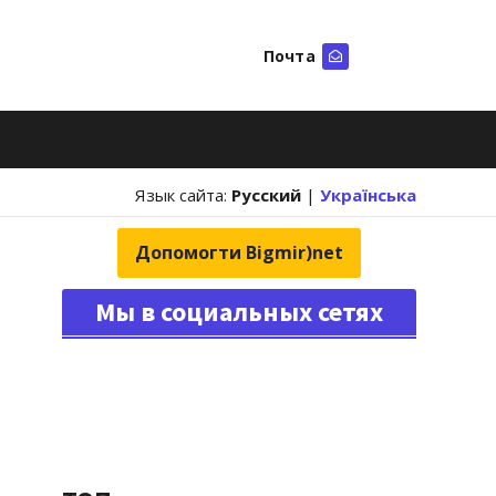
Почта
Искать
Язык сайта:
Русский
|
Українська
Допомогти Bigmir)net
Мы в социальных сетях