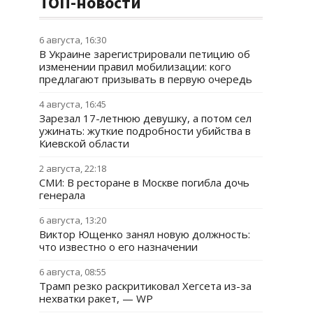
ТОП-новости
6 августа, 16:30
В Украине зарегистрировали петицию об
изменении правил мобилизации: кого
предлагают призывать в первую очередь
4 августа, 16:45
Зарезал 17-летнюю девушку, а потом сел
ужинать: жуткие подробности убийства в
Киевской области
2 августа, 22:18
СМИ: В ресторане в Москве погибла дочь
генерала
6 августа, 13:20
Виктор Ющенко занял новую должность:
что известно о его назначении
6 августа, 08:55
Трамп резко раскритиковал Хегсета из-за
нехватки ракет, — WP