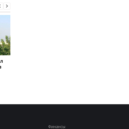
ил
Баллистический
Испания объявила о
в
террор: Зеленский
пограничном контро
сделал заявление
для путешественни
из Италии
Финансы