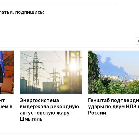
татьи, подпишись:
ит
Энергосистема
Генштаб подтверд
чем в
выдержала рекордную
удары по двум НПЗ 
августовскую жару -
России
Шмыгаль