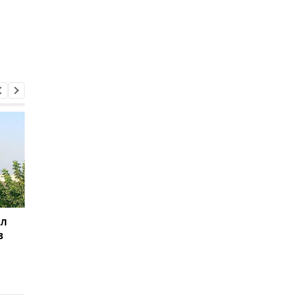
ил
Баллистический
Испания объявила о
в
террор: Зеленский
пограничном контро
сделал заявление
для путешественни
из Италии