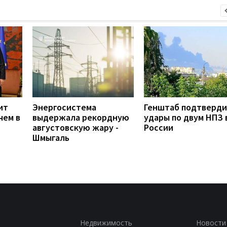
ит
Энергосистема
Генштаб подтверд
чем в
выдержала рекордную
удары по двум НПЗ 
августовскую жару -
России
Шмыгаль
Недвижимость
Новости