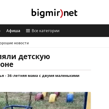
о
Афиша
Все категории
орошие новости
ляли детскую
соне
ья - 36-летняя мама с двумя маленькими