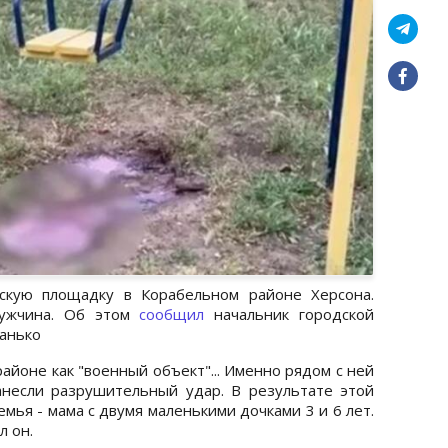
скую площадку в Корабельном районе Херсона.
мужчина. Об этом
сообщил
начальник городской
анько
айоне как "военный объект"... Именно рядом с ней
анесли разрушительный удар. В результате этой
мья - мама с двумя маленькими дочками 3 и 6 лет.
л он.