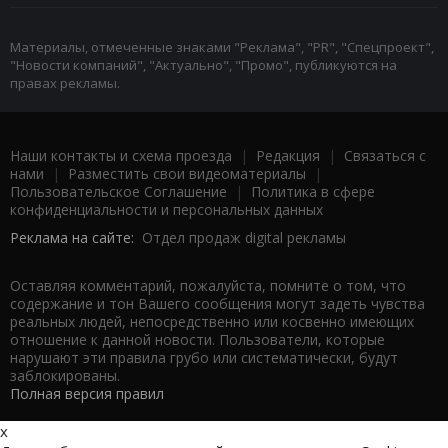
Материалы, отмеченные знаками "Реклама", "PR", "Спецпроект",
"Новости компаний", "Актуально", "Промо", публикуются на
правах рекламы.
Наши контакты и схема проезда
|
Редакция
|
Связаться с
нами
|
Разместить свои видеоматериалы
|
Пользовательское Соглашение
|
Политика в сфере
конфиденциальности и персональных данных
Реклама на сайте:
Отдел продаж digital рекламы
Оставляя комментарий, пожалуйста, помните о том, что
содержание и тон Вашего сообщения могут задеть чувства
реальных людей, непосредственно или косвенно имеющих
отношение к данной новости. Пользователи, которые
нарушают эти правила грубо или систематически, будут
заблокированы.
Полная версия правил
x