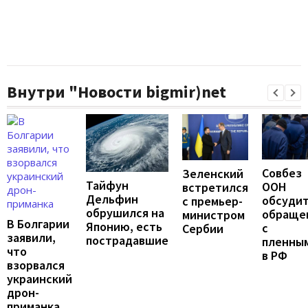
Внутри "Новости bigmir)net
Совбез
Зеленский
Тайфун
ООН
встретился
Дельфин
обсуди
с премьер-
обрушился на
обраще
министром
В Болгарии
Японию, есть
с
Сербии
заявили,
пострадавшие
пленны
что
в РФ
взорвался
украинский
дрон-
приманка