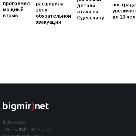
прогремел
расширила
пострад
детали
мощный
зону
увеличил
атаки на
взрыв
обязательной
до 23 че
Одессчину
эвакуации
© 2000-2024,
ТОВ «КЕПРЕЙТ ПАРТНЕРС»".