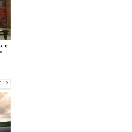
л о
Россияне изменили
Зеленский: США буд
м
отношение к войне -
поставлять ракеты 
опрос
Patriot