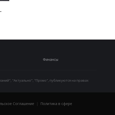
Зеленский: США будут
В Буковине задержа
-
поставлять ракеты для
мужчину, который
Patriot
ранил двух
полицейских
Финансы
аний", "Актуально", "Промо", публикуются на правах
льское Соглашение
|
Политика в сфере