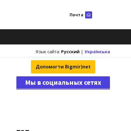
Почта
Искать
Язык сайта:
Русский
|
Українська
Допомогти Bigmir)net
Мы в социальных сетях