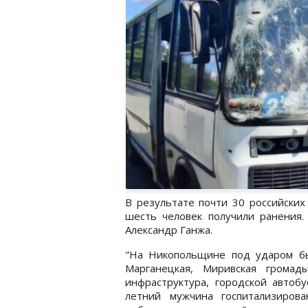
В результате почти 30 российски
шесть человек получили ранения
Александр Ганжа.
"На Никопольщине под ударом был
Марганецкая, Миривская громад
инфраструктура, городской автобу
летний мужчина госпитализиро