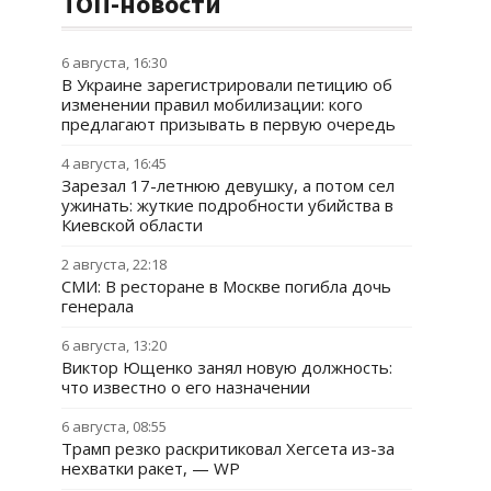
ТОП-новости
6 августа, 16:30
В Украине зарегистрировали петицию об
изменении правил мобилизации: кого
предлагают призывать в первую очередь
4 августа, 16:45
Зарезал 17-летнюю девушку, а потом сел
ужинать: жуткие подробности убийства в
Киевской области
2 августа, 22:18
СМИ: В ресторане в Москве погибла дочь
генерала
6 августа, 13:20
Виктор Ющенко занял новую должность:
что известно о его назначении
6 августа, 08:55
Трамп резко раскритиковал Хегсета из-за
нехватки ракет, — WP