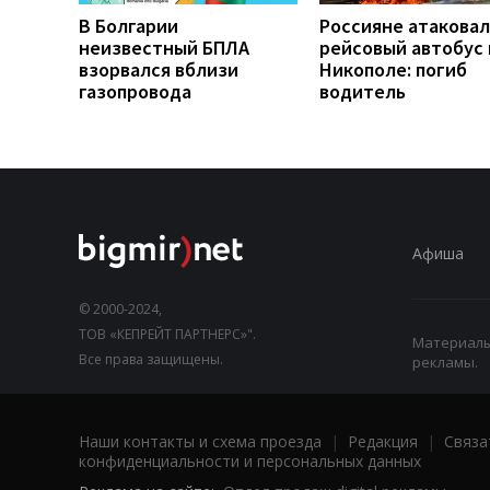
В Болгарии
Россияне атакова
неизвестный БПЛА
рейсовый автобус 
взорвался вблизи
Никополе: погиб
газопровода
водитель
Афиша
© 2000-2024,
ТОВ «КЕПРЕЙТ ПАРТНЕРС»".
Материалы,
Все права защищены.
рекламы.
Наши контакты и схема проезда
|
Редакция
|
Связа
конфиденциальности и персональных данных