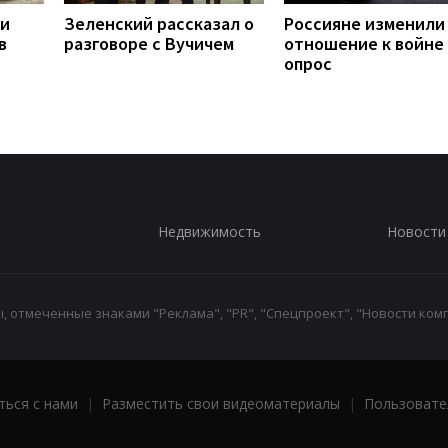
ли
Зеленский рассказал о
Россияне изменили
в
разговоре с Вучичем
отношение к войне 
опрос
Недвижимость
Новости
 отмеченные знаками "Реклама", "PR", "Спецпроект", "Новости комп
ться с нами
|
Разместить свои видеоматериалы
|
Пользовате