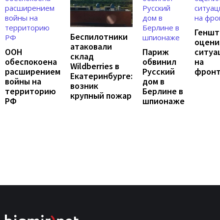
Геншт
Беспилотники
оцени
атаковали
ООН
Париж
ситуа
склад
обеспокоена
обвинил
на
Wildberries в
расширением
Русский
фрон
Екатеринбурге:
войны на
дом в
возник
территорию
Берлине в
крупный пожар
РФ
шпионаже