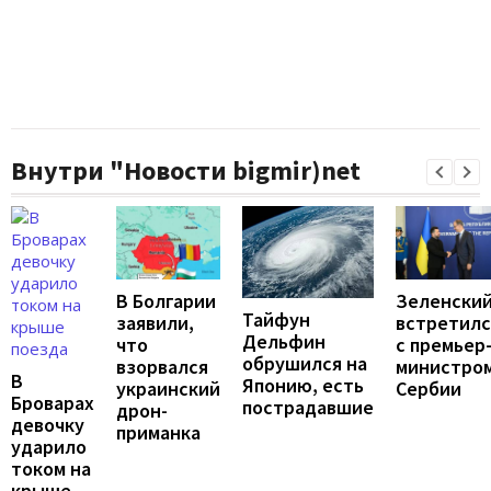
Внутри "Новости bigmir)net
В Болгарии
Зеленски
Тайфун
заявили,
встретилс
Дельфин
что
с премьер
обрушился на
взорвался
министро
В
Японию, есть
украинский
Сербии
Броварах
пострадавшие
дрон-
девочку
приманка
ударило
током на
крыше