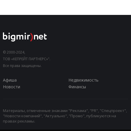
© 2000-2024,
ТОВ «КЕПРЕЙТ ПАРТНЕРС»".
Все права защищены.
Афиша
Недвижимость
Новости
Финансы
Материалы, отмеченные знаками "Реклама", "PR", "Спецпроект",
"Новости компаний", "Актуально", "Промо", публикуются на
правах рекламы.