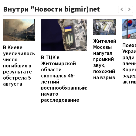
Внутри "Новости bigmir)net
Жителей
Поех
Москвы
В Киеве
Укра
напугал
увеличилось
В ТЦК в
ради
громкий
число
Житомирской
пленн
звук,
погибших в
области
Коре
похожий
результате
скончался 46-
заде
на взрыв
обстрела 5
летний
акти
августа
военнообязанный:
начато
расследование