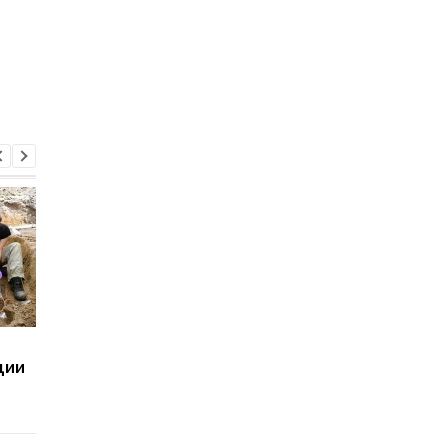
Сенат США поддержал
Суд США приостанов
ции
"адские санкции2
строительство
против РФ
бального зала Трамп