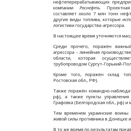
нефтеперерабатывающих предпри
компании
Роснефть
. Проектна
составляет около 7 млн тонн нефт
другие виды топлива, которые исп
логистики государства-агрессора.
В настоящее время уточняются ма
Среди прочего, поражён важный
агрессора - линейная производств
области, которая осуществля
трубопроводом Сургут-Горький-Пол
Кроме того, поражён склад топ
Ростовская обл., РФ).
Также поражён командно-наблюдате
рф), а также пункты управлени
Графовка (Белгородская обл., рф) и
Тем временем украинские воины 
живой силы противника в Донецке 
В то же время по результатам пре