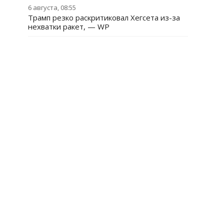
6 августа, 08:55
Трамп резко раскритиковал Хегсета из-за
нехватки ракет, — WP