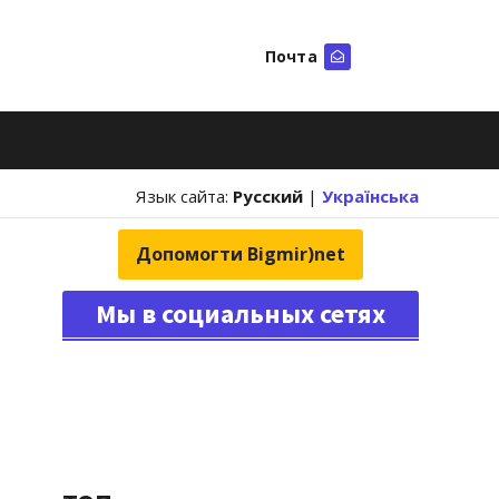
Почта
Искать
Язык сайта:
Русский
|
Українська
Допомогти Bigmir)net
Мы в социальных сетях