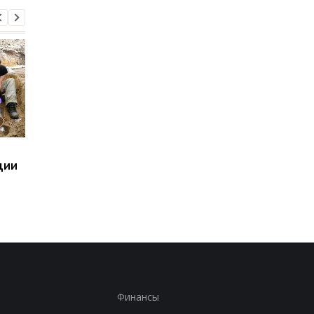
Сенат США поддержал
Суд США приостанов
ции
"адские санкции2
строительство
против РФ
бального зала Трамп
Финансы