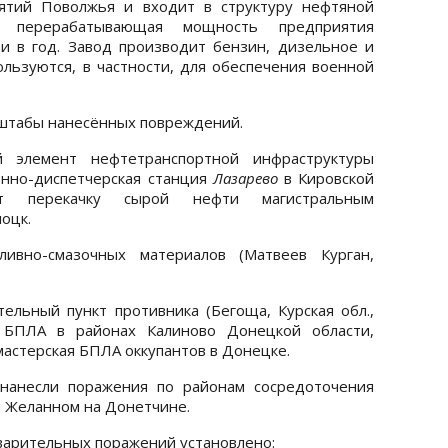
ятий Поволжья и входит в структуру нефтяной
я перерабатывающая мощность предприятия
и в год. Завод производит бензин, дизельное и
ользуются, в частности, для обеспечения военной
сштабы нанесённых повреждений.
 элемент нефтетранспортной инфраструктуры
енно-диспетчерская станция
Лазарево
в Кировской
ет перекачку сырой нефти магистральным
оцк.
ливно-смазочных материалов (Матвеев Курган,
льный пункт противника (Бегоща, Курская обл.,
я БПЛА в районах Калиново Донецкой области,
 мастерская БПЛА оккупантов в Донецке.
нанесли поражения по районам сосредоточения
и Желанном на Донетчине.
дварительных поражений установлено: