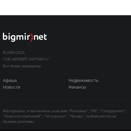
© 2000-2024,
ТОВ «КЕПРЕЙТ ПАРТНЕРС»".
Все права защищены.
Афиша
Недвижимость
Новости
Финансы
Материалы, отмеченные знаками "Реклама", "PR", "Спецпроект",
"Новости компаний", "Актуально", "Промо", публикуются на
правах рекламы.